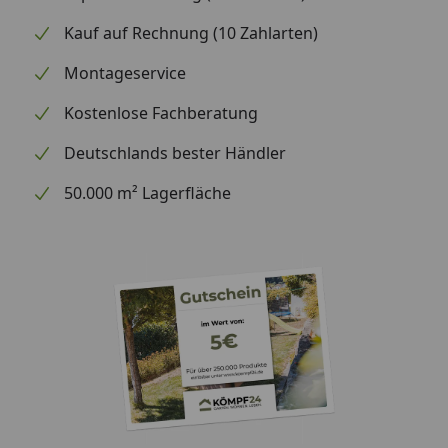
B 238 x T 278 x H 203 cm (Modell
Kauf auf Rechnung (10 Zahlarten)
89)
Montageservice
Material
Verzinktes Stahlblech mit
Polyesterlackierung
Kostenlose Fachberatung
Farbe
Anthrazit matt, Tanne/ Weiß,
Deutschlands bester Händler
Holzoptik
50.000 m² Lagerfläche
Optionale Erweiterungen (siehe Reiter
"Zubehör"):
Fundamentrahmen
Pergart Metallgerätehaus Lübeck II
Montageanleitung (Modell 86)
Pergart Metallgerätehaus Lübeck II
Montageanleitung (Modell 88)