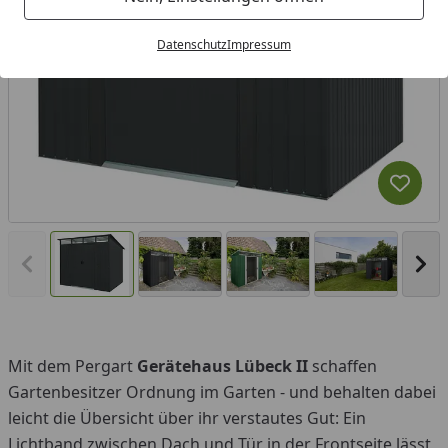
Datenschutz
Impressum
Produk
Vorheriges Bild anzeigen
Näc
Mit dem Pergart
Gerätehaus Lübeck II
schaffen
Gartenbesitzer Ordnung im Garten - und behalten dabei
leicht die Übersicht über ihr verstautes Gut: Ein
Lichtband zwischen Dach und Tür in der Frontseite lässt