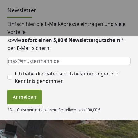
Pergart Metallgerätehaus Lübeck II
Newsletter
Montageanleitung (Modell 89)
Einfach hier die E-Mail-Adresse eintragen und
viele
Vorteile
Pergart Metallgerätehaus Lübeck II
sowie
sofort einen 5,00 € Newslettergutschein
*
Technisches Datenblatt
per E-Mail sichern:
Vitavia Sicherheitsdatenblatt
Keine Eingabe erforderlich
Eingabe erforderlich
E-Mail *
Ich habe die
Datenschutzbestimmungen
zur
Kenntnis genommen
Anmelden
*Der Gutschein gilt ab einem Bestellwert von 100,00 €