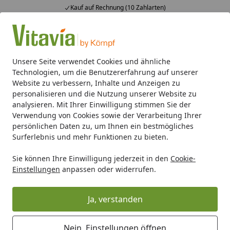
Kauf auf Rechnung (10 Zahlarten)
Alle Produkte
Mein Konto
Wunschl
Ein
4,50
/ 5
Suchen
Unsere Seite verwendet Cookies und ähnliche
Technologien, um die Benutzererfahrung auf unserer
Gerätehäuser
Flach- & Pultdach
Lübeck 86 - 89
Pergar
Website zu verbessern, Inhalte und Anzeigen zu
Startseite
personalisieren und die Nutzung unserer Website zu
Pergart Metallgerätehaus Lübeck II
analysieren. Mit Ihrer Einwilligung stimmen Sie der
Verwendung von Cookies sowie der Verarbeitung Ihrer
86 - 88 - 89
persönlichen Daten zu, um Ihnen ein bestmögliches
Surferlebnis und mehr Funktionen zu bieten.
5
(1 Bewertung)
Sie können Ihre Einwilligung jederzeit in den
Cookie-
Einstellungen
anpassen oder widerrufen.
Ja, verstanden
Nein, Einstellungen öffnen