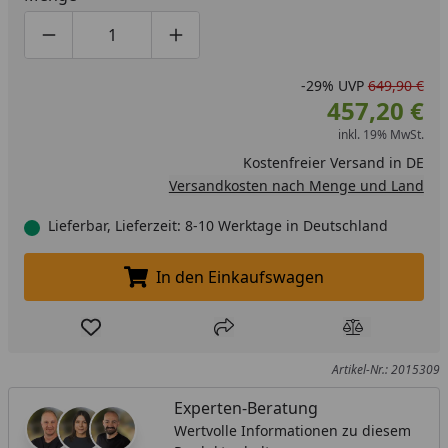
Produktmenge um eins verringern
Produktmenge manuell eingeben
Produktmenge um eins erhöhen
-29%
UVP
649,90 €
457,20 €
inkl. 19% MwSt.
Kostenfreier Versand in DE
Versandkosten nach Menge und Land
Lieferbar, Lieferzeit: 8-10 Werktage in Deutschland
In den Einkaufswagen
In den Einkaufswagen legen
Produkt zur Wunschliste hinzufügen
Teilen
Produkt Ver
Artikel-Nr.: 2015309
Experten-Beratung
Wertvolle Informationen zu diesem