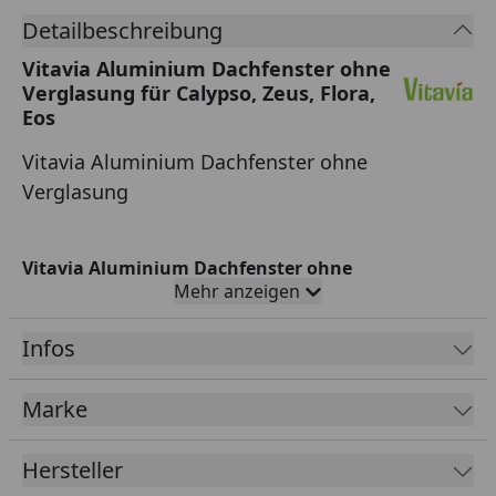
Detailbeschreibung
Vitavia Aluminium Dachfenster ohne
Verglasung für Calypso, Zeus, Flora,
Eos
Vitavia Aluminium Dachfenster ohne
Verglasung
Vitavia Aluminium Dachfenster ohne
Mehr anzeigen
Verglasung
passend zu den Vitavia Gewächshäusern
Calypso, Zeus, Flora und Eos.
Infos
Die Verwendung des Dachfensters ist nur mit
Polycarbonatgläsern möglich.
Marke
Paketmaße: 76 x 10 x 9,5 cm - 1 kg
Hersteller