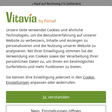
Kauf auf Rechnung (10 Zahlarten)
Alle Produkte
Mein Konto
Wunschl
Ein
4,50
/ 5
Suchen
Unsere Seite verwendet Cookies und ähnliche
Technologien, um die Benutzererfahrung auf unserer
Gewächshaus-Zubehör
Luft & Temperatur
Vitavia Alumi
Website zu verbessern, Inhalte und Anzeigen zu
Startseite
personalisieren und die Nutzung unserer Website zu
Vitavia Aluminium Dachfenster
analysieren. Mit Ihrer Einwilligung stimmen Sie der
Verwendung von Cookies sowie der Verarbeitung Ihrer
ohne Verglasung für Calypso, Zeus,
persönlichen Daten zu, um Ihnen ein bestmögliches
Flora, Eos
Surferlebnis und mehr Funktionen zu bieten.
Sie können Ihre Einwilligung jederzeit in den
Cookie-
Einstellungen
anpassen oder widerrufen.
Ja, verstanden
Nein, Einstellungen öffnen