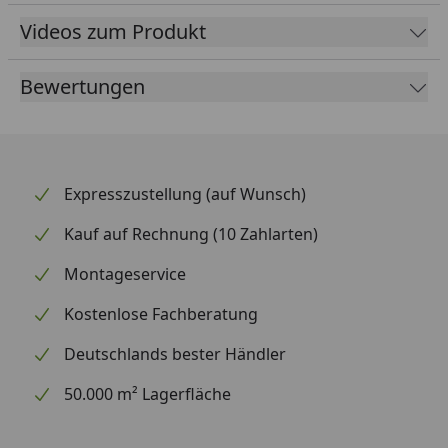
Vitavia Sicherheitsdatenblatt
Videos zum Produkt
Bewertungen
Vitavia Aluminium Dachfenster ohne
Verglasung für Triton und Eos
Montageanleitung
Vitavia Aluminium Dachfenster ohne
Verglasung für Zeus und Zeus Comfort
Expresszustellung (auf Wunsch)
Montageanleitung
Kauf auf Rechnung (10 Zahlarten)
Montageservice
Kostenlose Fachberatung
Deutschlands bester Händler
50.000 m² Lagerfläche