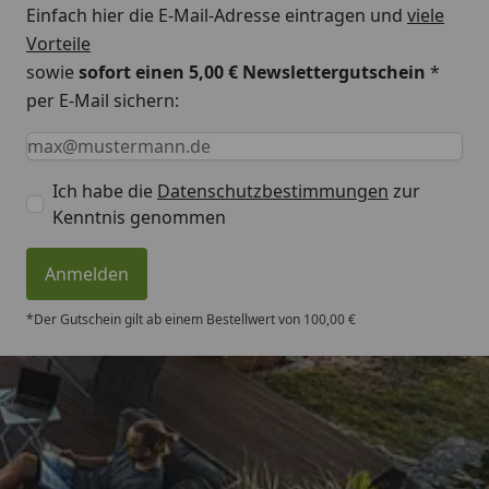
Einfach hier die E-Mail-Adresse eintragen und
viele
Vorteile
sowie
sofort einen 5,00 € Newslettergutschein
*
per E-Mail sichern:
Keine Eingabe erforderlich
Eingabe erforderlich
E-Mail *
Ich habe die
Datenschutzbestimmungen
zur
Kenntnis genommen
Anmelden
*Der Gutschein gilt ab einem Bestellwert von 100,00 €
Trusted Shops
4,50
/ 5