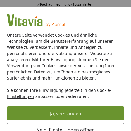
Kauf auf Rechnung (10 Zahlarten)
Alle Produkte
Mein Konto
Wunschl
Ein
4,50
/ 5
Suchen
Unsere Seite verwendet Cookies und ähnliche
Technologien, um die Benutzererfahrung auf unserer
Gewächshaus-Zubehör
Vitavia Gaskartusche 600 ml
Website zu verbessern, Inhalte und Anzeigen zu
Startseite
personalisieren und die Nutzung unserer Website zu
Vitavia Gaskartusche 600 ml
analysieren. Mit Ihrer Einwilligung stimmen Sie der
Verwendung von Cookies sowie der Verarbeitung Ihrer
persönlichen Daten zu, um Ihnen ein bestmögliches
Surferlebnis und mehr Funktionen zu bieten.
Sie können Ihre Einwilligung jederzeit in den
Cookie-
Einstellungen
anpassen oder widerrufen.
Ja, verstanden
Nein, Einstellungen öffnen