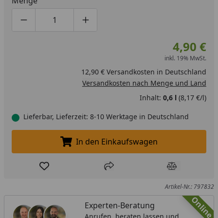
Menge
Produktmenge um eins verringern
Produktmenge manuell eingeben
Produktmenge um eins erhöhen
4,90 €
inkl. 19% MwSt.
12,90 € Versandkosten in Deutschland
Versandkosten nach Menge und Land
Inhalt:
0,6 l
(8,17 €/l)
Lieferbar, Lieferzeit: 8-10 Werktage in Deutschland
In den Einkaufswagen
In den Einkaufswagen legen
Produkt zur Wunschliste hinzufügen
Teilen
Produkt Ver
Artikel-Nr.: 797832
Online
Experten-Beratung
Anrufen, beraten lassen und