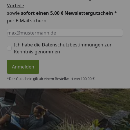
Vorteile
sowie
sofort einen 5,00 € Newslettergutschein
*
per E-Mail sichern:
Keine Eingabe erforderlich
Eingabe erforderlich
E-Mail *
Ich habe die
Datenschutzbestimmungen
zur
Kenntnis genommen
Anmelden
*Der Gutschein gilt ab einem Bestellwert von 100,00 €
Trusted Shops
4,50
/ 5