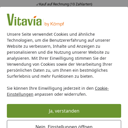
Kauf auf Rechnung (10 Zahlarten)
Alle Produkte
Mein Konto
Wunschl
Ein
4,50
/ 5
Suchen
Unsere Seite verwendet Cookies und ähnliche
Technologien, um die Benutzererfahrung auf unserer
Gerätehäuser
Zubehör für Gerätehäuser
Globel Schlepp
Website zu verbessern, Inhalte und Anzeigen zu
Startseite
personalisieren und die Nutzung unserer Website zu
Globel Schleppdach für Gerätehaus
analysieren. Mit Ihrer Einwilligung stimmen Sie der
Verwendung von Cookies sowie der Verarbeitung Ihrer
Dream 65, anthrazit
persönlichen Daten zu, um Ihnen ein bestmögliches
Surferlebnis und mehr Funktionen zu bieten.
Sie können Ihre Einwilligung jederzeit in den
Cookie-
Einstellungen
anpassen oder widerrufen.
Ja, verstanden
Nein, Einstellungen öffnen