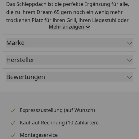
Das Schleppdach ist die perfekte Ergänzung für alle,
die zu ihrem Dream 65 gern noch ein wenig mehr
trockenen Platz für ihren Grill, ihren Liegestuhl oder
Mehr anzeigen
auch regenempfindliche Pflanzen im kleinen
Hochbeet brauchen. Das Schleppdach ist nur in der
Marke
Farbe Anthrazit erhältlich.
Hersteller
Breite: ca. 82 cm
Bewertungen
Vitavia Sicherheitsdatenblatt
Expresszustellung (auf Wunsch)
Kauf auf Rechnung (10 Zahlarten)
Montageservice