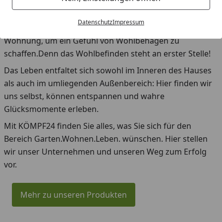
In den eigenen vier Wänden entfalten sich Freiheit und
unbeschwerte Leichtigkeit, wo der Alltag einfach abfällt.
Datenschutz
Impressum
Mit Hingabe zum Detail gestalten wir Haus und
Wohnung, um ein Gefühl von Wohlbehagen zu
schaffen.Denn das Wohlbefinden steht an erster Stelle!
Das Leben entfaltet sich sowohl im Inneren des Hauses
als auch im umliegenden Außenbereich: Hier finden wir
uns selbst, können entspannen und wahre
Glücksmomente erleben.
Mit KÖMPF24 finden Sie alles, was Sie sich für den
Bereich Garten.Wohnen.Leben. wünschen. Hier stellen
wir unser Unternehmen und unseren Weg zum Erfolg
vor.
Mehr zu unseren Produkten