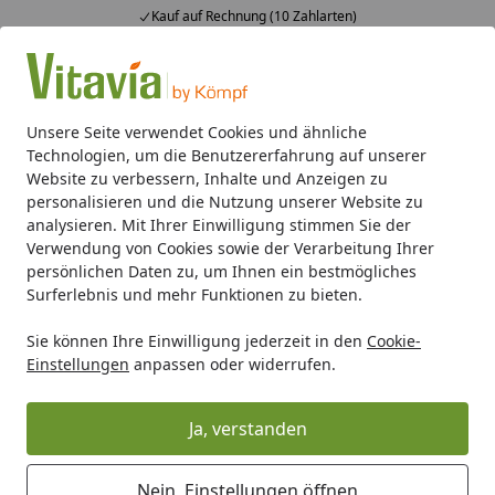
Kauf auf Rechnung (10 Zahlarten)
Alle Produkte
Mein Konto
Wunschl
Ein
4,50
/ 5
Suchen
Unsere Seite verwendet Cookies und ähnliche
Technologien, um die Benutzererfahrung auf unserer
Über Uns
Website zu verbessern, Inhalte und Anzeigen zu
Startseite
personalisieren und die Nutzung unserer Website zu
Youtube-Video
analysieren. Mit Ihrer Einwilligung stimmen Sie der
Garten. Wohnen. Leben.
Verwendung von Cookies sowie der Verarbeitung Ihrer
persönlichen Daten zu, um Ihnen ein bestmögliches
Ein grünes Refugium - Lebensfreude im Einklang mit der
Surferlebnis und mehr Funktionen zu bieten.
Natur: Inmitten des Gartens zur Ruhe kommen,
Sie können Ihre Einwilligung jederzeit in den
Cookie-
während man liebevoll Blumen und Sträucher pflegt.
Einstellungen
anpassen oder widerrufen.
Den Grill entfachen und mit Familie und Freunden unter
freiem Himmel gemeinsam speisen. Den Abend
Ja, verstanden
entspannt in der behaglichen Gartenlounge ausklingen
lassen...
Nein, Einstellungen öffnen