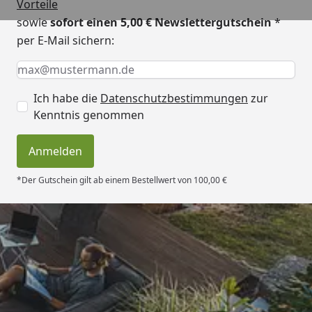
Vorteile
sowie
sofort einen 5,00 € Newslettergutschein
*
per E-Mail sichern:
Keine Eingabe erforderlich
Eingabe erforderlich
E-Mail *
Ich habe die
Datenschutzbestimmungen
zur
Kenntnis genommen
Anmelden
*Der Gutschein gilt ab einem Bestellwert von 100,00 €
Trusted Shops
4,50
/ 5