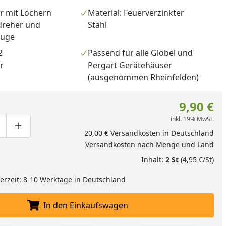
r mit Löchern
Material: Feuerverzinkter
dreher und
Stahl
euge
2
Passend für alle Globel und
r
Pergart Gerätehäuser
(ausgenommen Rheinfelden)
9,90 €
inkl. 19% MwSt.
ge um eins verringern
duktmenge manuell eingeben
Produktmenge um eins erhöhen
20,00 € Versandkosten in Deutschland
Versandkosten nach Menge und Land
Inhalt:
2 St
(4,95 €/St)
nzufügen
eferzeit: 8-10 Werktage in Deutschland
In den Einkaufswagen
In den Einkaufswagen legen