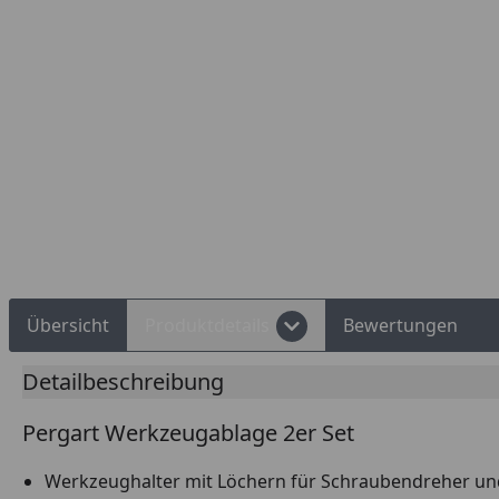
Rechnungskauf
Montageservice
Übersicht
Produktdetails
Bewertungen
Detailbeschreibung
Pergart Werkzeugablage 2er Set
Werkzeughalter mit Löchern für Schraubendreher 