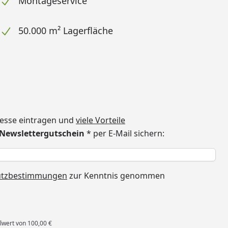
Montageservice
50.000 m² Lagerfläche
dresse eintragen und
viele Vorteile
€ Newslettergutschein
* per E-Mail sichern:
h
utzbestimmungen
zur Kenntnis genommen
lwert von 100,00 €