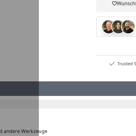
Wunschl
Pro
Deutschlands bester Händler
Trusted S
und andere Werkzeuge