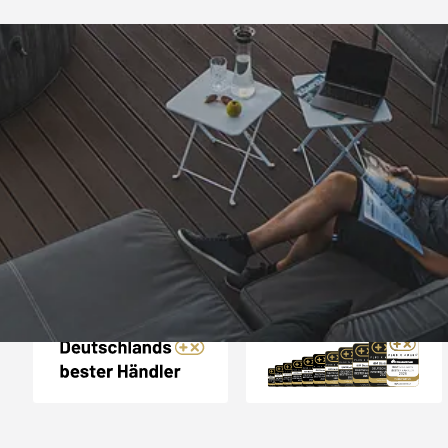
Trusted Shops
„Einfache Bestellu
Möglichkeit, Lieferung
einwandfr
4,50
/ 5
24.03.202
Sehr gut
Auszeichnungen