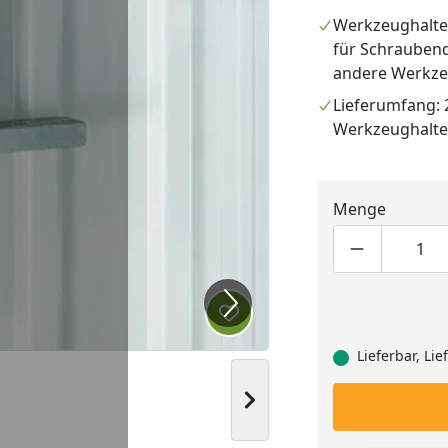
Werkzeughalte
für Schrauben
andere Werkz
Lieferumfang: 
Werkzeughalte
Menge
Produktmen
Pro
Produkt zur Wunschliste hi
Lieferbar, Li
Nächstes Bild anzeigen