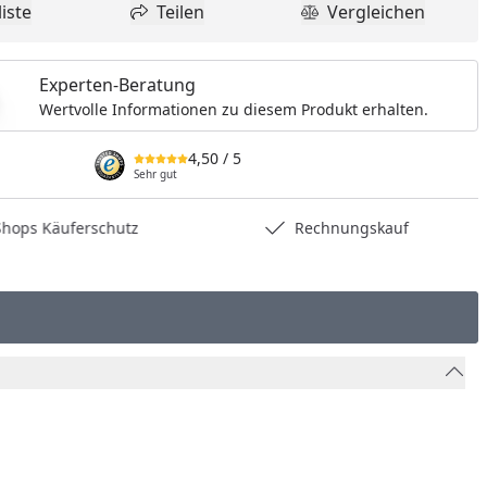
iste
Teilen
Vergleichen
dukt zur Wunschliste hinzufügen
Teilen
Produkt Vergle
Experten-Beratung
Wertvolle Informationen zu diesem Produkt erhalten.
4,50
/ 5
Sehr gut
hops Käuferschutz
Rechnungskauf