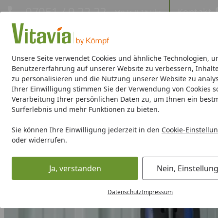
Hotline
07051 / 9 22 22
Kontakt
Mo-Fr. 8-16 Uhr
Kontakt
Eigene Montage-Teams
Unsere Seite verwendet Cookies und ähnliche Technologien, u
Benutzererfahrung auf unserer Website zu verbessern, Inhalt
zu personalisieren und die Nutzung unserer Website zu analys
Gewächshäuser
Gewächshaus-Zubehör
Hochbeete/Frü
Ihrer Einwilligung stimmen Sie der Verwendung von Cookies s
Verarbeitung Ihrer persönlichen Daten zu, um Ihnen ein best
Gerätehäuser
Zubehör für Gerätehäuser
Pergart Werkz
Surferlebnis und mehr Funktionen zu bieten.
Startseite
Sie können Ihre Einwilligung jederzeit in den
Cookie-Einstellu
oder widerrufen.
Ja, verstanden
Nein, Einstellun
Datenschutz
Impressum