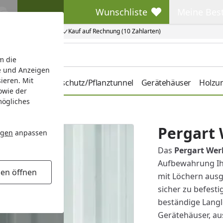
Wunschliste
Meine Bes
Wunschliste
Meine Beste
Kauf auf Rechnung (10 Zahlarten)
m die
e und Anzeigen
ieren. Mit
hbeete
Pflanzenschutz/Pflanztunnel
Gerätehäuser
Holzu
owie der
mögliches
eugablage 2er Set
Pergart 
ngen
anpassen
Das
Pergart Wer
Aufbewahrung Ih
gen öffnen
mit Löchern aus
sicher zu befesti
beständige Langle
Gerätehäuser, a