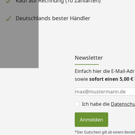
Kauf auf Rechnung (10 Zahlarten)
Deutschlands bester Händler
Newsletter
Einfach hier die E-Mail-A
sowie
sofort einen 5,00 
Keine Eingabe erforderlic
Eingabe erforderlich
E-Mail *
Ich habe die
Datensch
Anmelden
*Der Gutschein gilt ab einem Bestel