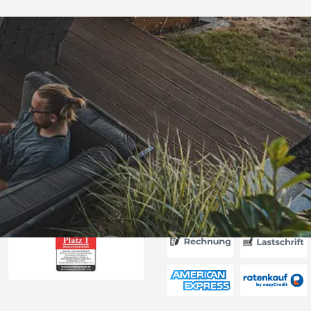
Versand
ng, Skonto
ei“
6
Akzeptierte Zahlungsa