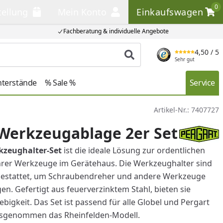
0
tellung
Mein Konto
Einkaufswagen
llung
Mein Konto
Einkaufswagen
Fachberatung & individuelle Angebote
4,50
/ 5
Produkt suchen
Sehr gut
nterstände
% Sale %
Service
Artikel-Nr.:
7407727
Werkzeugablage 2er Set
kzeughalter-Set
ist die ideale Lösung zur ordentlichen
rer Werkzeuge im Gerätehaus. Die Werkzeughalter sind
gestattet, um Schraubendreher und andere Werkzeuge
gen. Gefertigt aus feuerverzinktem Stahl, bieten sie
bigkeit. Das Set ist passend für alle Globel und Pergart
usgenommen das Rheinfelden-Modell.