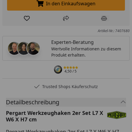
In den Einkaufswagen
In den Einkaufswagen legen
Produkt zur Wunschliste hinzufügen
Teilen
Produkt Ver
Artikel-Nr.: 7407680
Experten-Beratung
Wertvolle Informationen zu diesem
Produkt erhalten.
4,50
/ 5
Trusted Shops Käuferschutz
Detailbeschreibung
Pergart Werkzeughaken 2er Set L7 X
W6 X H7 cm
Pergart Werkzeughaken 2er Set L7 X W6 X H7