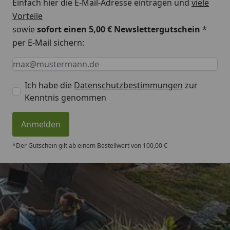
Einfach hier die E-Mail-Adresse eintragen und
viele
Vorteile
sowie
sofort einen 5,00 € Newslettergutschein
*
per E-Mail sichern:
Keine Eingabe erforderlich
Eingabe erforderlich
E-Mail *
Ich habe die
Datenschutzbestimmungen
zur
Kenntnis genommen
Anmelden
*Der Gutschein gilt ab einem Bestellwert von 100,00 €
Trusted Shops
4,50
/ 5