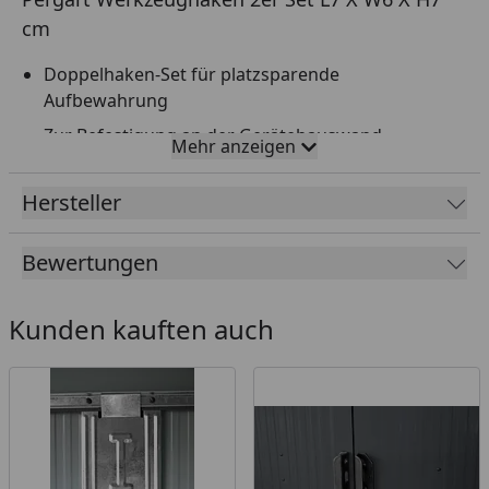
cm
Doppelhaken-Set für platzsparende
Aufbewahrung
Zur Befestigung an der Gerätehauswand
Mehr anzeigen
Material: Feuerverzinkter Stahl
Hersteller
Passend für alle Globel und Pergart Gerätehäuser
(ausgenommen Rheinfelden)
Bewertungen
Kunden kauften auch