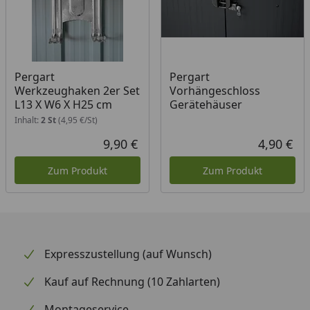
Pergart
Pergart
Werkzeughaken 2er Set
Vorhängeschloss
L13 X W6 X H25 cm
Gerätehäuser
Inhalt:
2 St
(4,95 €/St)
9,90 €
4,90 €
Aktueller Preis
Akt
Zum Produkt
Zum Produkt
Expresszustellung (auf Wunsch)
Kauf auf Rechnung (10 Zahlarten)
Montageservice