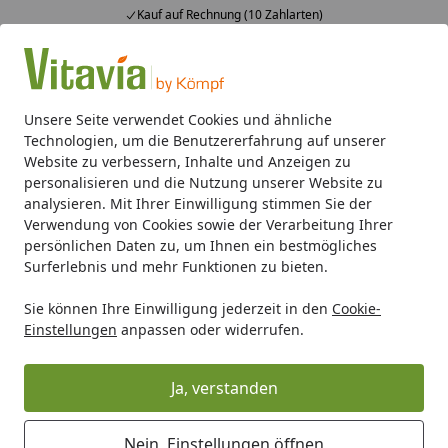
Kauf auf Rechnung (10 Zahlarten)
Alle Produkte
Mein Konto
Wunschl
Ein
4,50
/ 5
Suchen
Unsere Seite verwendet Cookies und ähnliche
Technologien, um die Benutzererfahrung auf unserer
Gerätehäuser
Zubehör für Gerätehäuser
Pergart Werkz
Website zu verbessern, Inhalte und Anzeigen zu
Startseite
personalisieren und die Nutzung unserer Website zu
Pergart Werkzeughaken 2er Set L7
analysieren. Mit Ihrer Einwilligung stimmen Sie der
Verwendung von Cookies sowie der Verarbeitung Ihrer
X W6 X H7 cm
persönlichen Daten zu, um Ihnen ein bestmögliches
Surferlebnis und mehr Funktionen zu bieten.
Sie können Ihre Einwilligung jederzeit in den
Cookie-
Einstellungen
anpassen oder widerrufen.
Ja, verstanden
Nein, Einstellungen öffnen