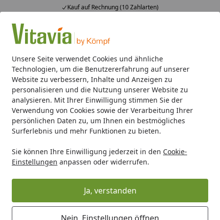
Kauf auf Rechnung (10 Zahlarten)
Alle Produkte
Mein Konto
Wunschl
Ein
4,50
/ 5
Suchen
Unsere Seite verwendet Cookies und ähnliche
Technologien, um die Benutzererfahrung auf unserer
Sorglosmontage
Website zu verbessern, Inhalte und Anzeigen zu
Startseite
personalisieren und die Nutzung unserer Website zu
analysieren. Mit Ihrer Einwilligung stimmen Sie der
Verwendung von Cookies sowie der Verarbeitung Ihrer
persönlichen Daten zu, um Ihnen ein bestmögliches
Surferlebnis und mehr Funktionen zu bieten.
Sie können Ihre Einwilligung jederzeit in den
Cookie-
Einstellungen
anpassen oder widerrufen.
Ja, verstanden
DIE SORGLOS-MONTAGE
Nein, Einstellungen öffnen