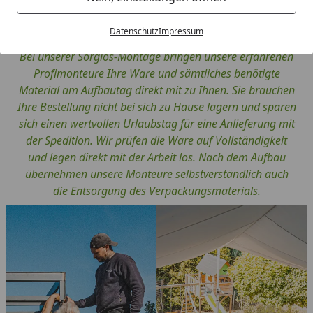
UNSER RUNDUM-SORGLOS-PAKET FÜR SIE!
Datenschutz
Impressum
Bei unserer Sorglos-Montage bringen unsere erfahrenen
Profimonteure Ihre Ware und sämtliches benötigte
Material am Aufbautag direkt mit zu Ihnen. Sie brauchen
Ihre Bestellung nicht bei sich zu Hause lagern und sparen
sich einen wertvollen Urlaubstag für eine Anlieferung mit
der Spedition. Wir prüfen die Ware auf Vollständigkeit
und legen direkt mit der Arbeit los. Nach dem Aufbau
übernehmen unsere Monteure selbstverständlich auch
die Entsorgung des Verpackungsmaterials.