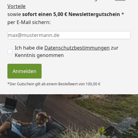
Vorteile
sowie
sofort einen 5,00 € Newslettergutschein
*
per E-Mail sichern:
Keine Eingabe erforderlich
Eingabe erforderlich
E-Mail *
Ich habe die
Datenschutzbestimmungen
zur
Kenntnis genommen
Anmelden
*Der Gutschein gilt ab einem Bestellwert von 100,00 €
Trusted Shops
4,50
/ 5