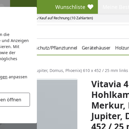
Wunschliste
Meine Bes
Wunschliste
Meine Beste
Kauf auf Rechnung (10 Zahlarten)
m die
e und Anzeigen
ieren. Mit
hbeete
Pflanzenschutz/Pflanztunnel
Gerätehäuser
Holzu
owie der
mögliches
tten
n 1 + 2, Uranus, Jupiter, Domus, Phoenix) 610 x 452 / 25 mm links
ngen
anpassen
Vitavia 
Hohlkam
gen öffnen
Merkur, 
Jupiter,
452 / 25