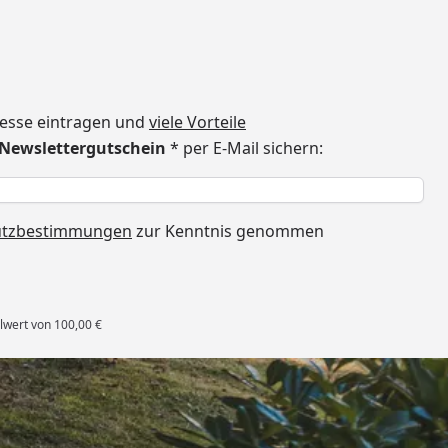
dresse eintragen und
viele Vorteile
€ Newslettergutschein
* per E-Mail sichern:
h
utzbestimmungen
zur Kenntnis genommen
lwert von 100,00 €