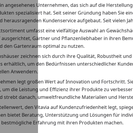
t ein angesehenes Unternehmen, das sich auf die Herstellu
kten spezialisiert hat. Seit seiner Gründung haben Sie ei
d herausragenden Kundenservice aufgebaut. Seit vielen Ja
tsortiment umfasst eine vielfältige Auswahl an Gewächshä
f ausgerichtet, Gärtner und Pflanzenliebhaber in ihren Be
d den Gartenraum optimal zu nutzen.
häuser zeichnen sich durch ihre Qualität, Robustheit und 
s erhältlich, um den Bedürfnissen unterschiedlicher Kunde
ellen Anwendern.
ehmen legt großen Wert auf Innovation und Fortschritt. Si
 um die Leistung und Effizienz ihrer Produkte zu verbesser
d strebt danach, umweltfreundliche Materialien und Herst
ellenwert, den Vitavia auf Kundenzufriedenheit legt, spiege
n bietet Beratung, Unterstützung und Lösungen für individ
 bestmögliche Erfahrung mit ihren Produkten machen.