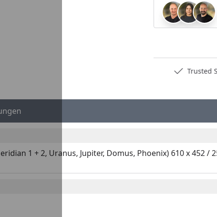
Deutschlands bester Händler
Trusted S
ungen
idian 1 + 2, Uranus, Jupiter, Domus, Phoenix) 610 x 452 / 