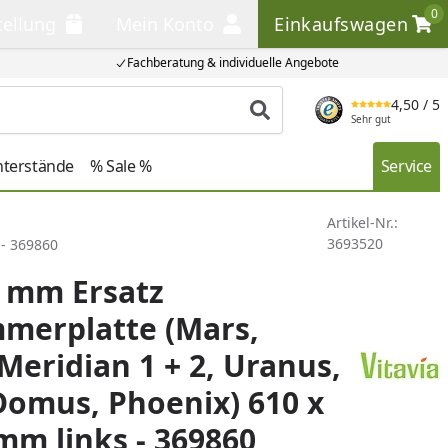
0
tellung
Mein Konto
Einkaufswagen
llung
Mein Konto
Einkaufswagen
Fachberatung & individuelle Angebote
4,50
/ 5
Produkt suchen
Sehr gut
nterstände
% Sale %
Service
Artikel-Nr.:
3693520
 - 369860
4 mm Ersatz
merplatte (Mars,
Meridian 1 + 2, Uranus,
 Domus, Phoenix) 610 x
 mm links - 369860