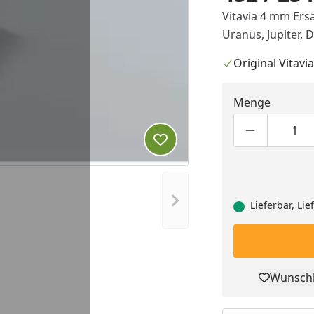
Vitavia 4 mm Ers
Uranus, Jupiter, 
Original Vitavia
Menge
Produktmen
Pro
Produkt zur Wunschliste hi
Nächstes Bild anzeigen
Lieferbar, Li
Wunschl
Pro