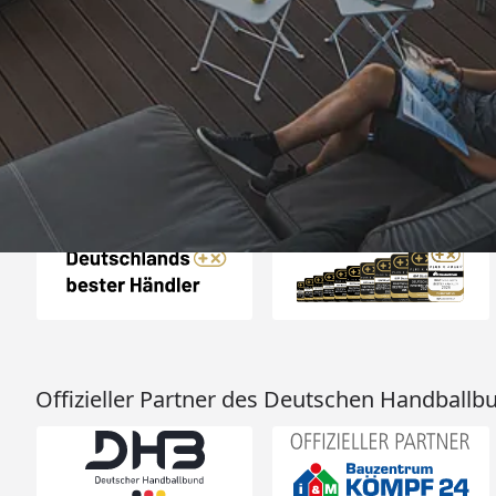
„Einfache Bestellu
Möglichkeit, Lieferung
einwandfr
4,50
/ 5
24.03.202
Sehr gut
Auszeichnungen
Offizieller Partner des Deutschen Handballb