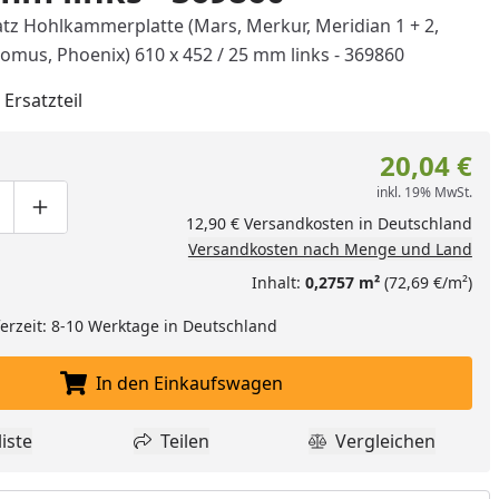
atz Hohlkammerplatte (Mars, Merkur, Meridian 1 + 2,
Domus, Phoenix) 610 x 452 / 25 mm links - 369860
 Ersatzteil
20,04 €
inkl. 19% MwSt.
ge um eins verringern
duktmenge manuell eingeben
Produktmenge um eins erhöhen
12,90 € Versandkosten in Deutschland
nzufügen
Versandkosten nach Menge und Land
Inhalt:
0,2757 m²
(72,69 €/m²)
eferzeit: 8-10 Werktage in Deutschland
In den Einkaufswagen
In den Einkaufswagen legen
iste
Teilen
Vergleichen
dukt zur Wunschliste hinzufügen
Teilen
Produkt Vergle