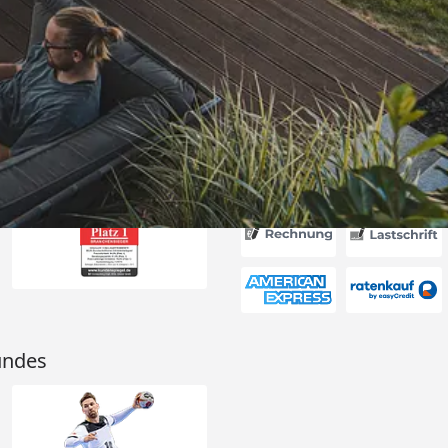
ng, Skonto
ei“
6
Akzeptierte Zahlungsa
undes