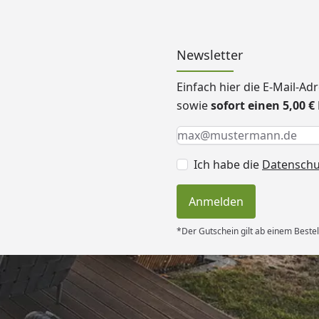
Newsletter
Einfach hier die E-Mail-A
sowie
sofort einen 5,00 
Keine Eingabe erforderlic
Eingabe erforderlich
E-Mail *
Ich habe die
Datensch
Anmelden
*Der Gutschein gilt ab einem Bestel
Versand