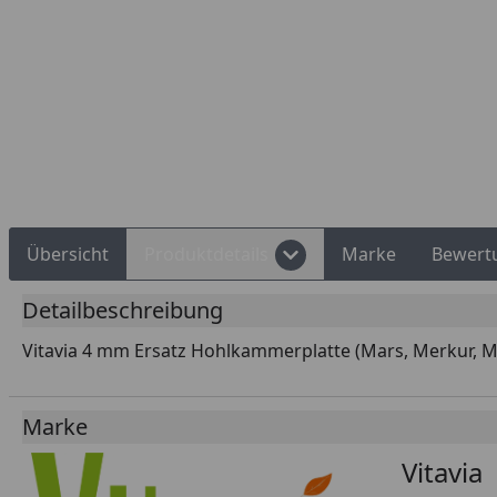
Rechnungskauf
Montageservice
Übersicht
Produktdetails
Marke
Bewert
Detailbeschreibung
Vitavia 4 mm Ersatz Hohlkammerplatte (Mars, Merkur, Mer
Marke
Vitavia