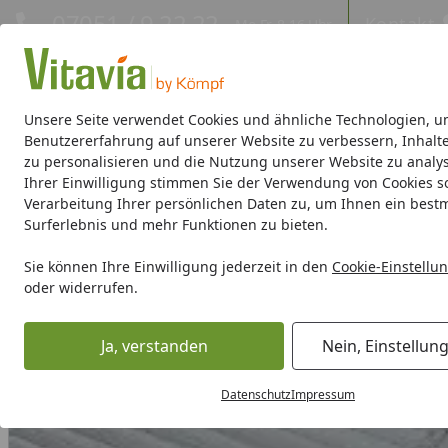
Hotline
07051 / 9 22 22
Kontakt
Mo-Fr. 8-16 Uhr
Kontakt
Eigene Montage-Teams
Unsere Seite verwendet Cookies und ähnliche Technologien, u
Benutzererfahrung auf unserer Website zu verbessern, Inhalt
zu personalisieren und die Nutzung unserer Website zu analys
Gewächshäuser
Gewächshaus-Zubehör
Hochbeete/Frü
Ihrer Einwilligung stimmen Sie der Verwendung von Cookies s
Verarbeitung Ihrer persönlichen Daten zu, um Ihnen ein best
Gewächshaus-Zubehör
Ersatz Scheiben & Hohlkammerpla
Surferlebnis und mehr Funktionen zu bieten.
Startseite
Vitavia 4 mm Ersatz Hohlkammerplatte (Mars, Merkur, Meridia
Sie können Ihre Einwilligung jederzeit in den
Cookie-Einstellu
oder widerrufen.
Ja, verstanden
Nein, Einstellun
Datenschutz
Impressum