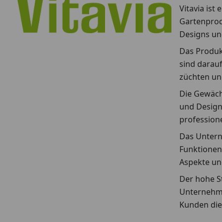
Vitavia is
Gartenprodu
Designs un
Das Produk
sind darau
züchten un
Die Gewächs
und Design
profession
Das Untern
Funktionen,
Aspekte un
Der hohe St
Unternehme
Kunden die