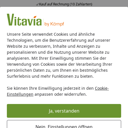
Kauf auf Rechnung (10 Zahlarten)
Alle Produkte
Mein Konto
Wunschl
Ein
4,50
/ 5
Suchen
Unsere Seite verwendet Cookies und ähnliche
Technologien, um die Benutzererfahrung auf unserer
Vitavia Ausgleichsscheibe 612 x 384 mm für Seitenfenster (b
Website zu verbessern, Inhalte und Anzeigen zu
Startseite
personalisieren und die Nutzung unserer Website zu
Vitavia Ausgleichsscheibe 612 x 384
analysieren. Mit Ihrer Einwilligung stimmen Sie der
Verwendung von Cookies sowie der Verarbeitung Ihrer
mm für Seitenfenster (bei
persönlichen Daten zu, um Ihnen ein bestmögliches
Einscheibensicherheitsglas) -
Surferlebnis und mehr Funktionen zu bieten.
40000698
Sie können Ihre Einwilligung jederzeit in den
Cookie-
Einstellungen
anpassen oder widerrufen.
Ja, verstanden
Nein, Einstellungen öffnen