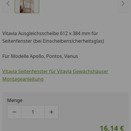
Vorheriges Bild anzeigen
Näc
Vitavia Ausgleichsscheibe 612 x 384 mm für
Seitenfenster (bei Einscheibensicherheitsglas)
Für Modelle Apollo, Pontos, Venus
Vitavia Seitenfenster für Vitavia Gewächshäuser
Montageanleitung
Menge
Produktmenge um eins verringern
Produktmenge manuell eingeben
Produktmenge um eins erhöhen
16,14 €