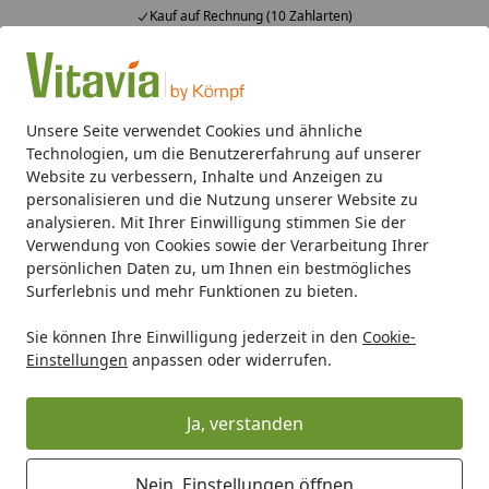
Kauf auf Rechnung (10 Zahlarten)
Alle Produkte
Mein Konto
Wunschl
Ein
4,50
/ 5
Suchen
Unsere Seite verwendet Cookies und ähnliche
Technologien, um die Benutzererfahrung auf unserer
Gewächshaus-Zubehör
Bewässern
Vitavia Dunstkühlun
Website zu verbessern, Inhalte und Anzeigen zu
Startseite
personalisieren und die Nutzung unserer Website zu
Vitavia Dunstkühlung CMK
analysieren. Mit Ihrer Einwilligung stimmen Sie der
Verwendung von Cookies sowie der Verarbeitung Ihrer
persönlichen Daten zu, um Ihnen ein bestmögliches
Surferlebnis und mehr Funktionen zu bieten.
Sie können Ihre Einwilligung jederzeit in den
Cookie-
Einstellungen
anpassen oder widerrufen.
Ja, verstanden
Nein, Einstellungen öffnen