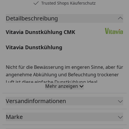
Trusted Shops Käuferschutz
Detailbeschreibung
Vitavia Dunstkühlung CMK
Vitavia Dunstkühlung
Nicht für die Bewässerung im engeren Sinne, aber für
angenehme Abkühlung und Befeuchtung trockener
Luft ist diese einfache Dunstkühlung ideal.
Mehr anzeigen
Auf bis zu 20 m² erreichen Sie damit eine Abkühlung
von 6-7 °C.
Versandinformationen
Produktmerkmale
:
Marke
Inklusive T-Adapter alle 1,2 m