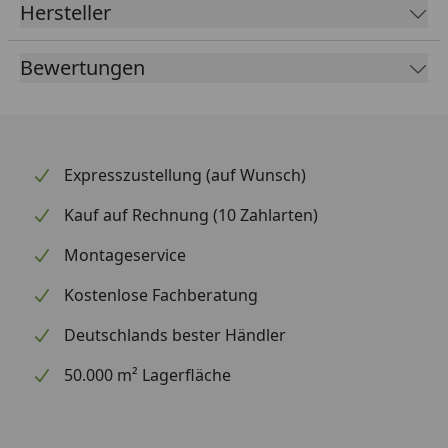
Vorinstalliertes System
Hersteller
In wenigen Minuten Einsatzbereit
Bewertungen
Packmaß: 12 x 7 x 24 cm - 0,85 kg
Einsatz
zur Luftbefeuchtung
Expresszustellung (auf Wunsch)
Einsatzfläche
bis zu 20 m²
Kauf auf Rechnung (10 Zahlarten)
Bewässerung
Dunstkühlung
Montageservice
inklusive
T-Adapter alle 1,2 m
Kostenlose Fachberatung
Deutschlands bester Händler
Vitavia Sicherheitsdatenblatt
50.000 m² Lagerfläche