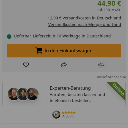
44,90 €
inkl. 19% MwSt.
12,90 € Versandkosten in Deutschland
Versandkosten nach Menge und Land
Lieferbar, Lieferzeit: 8-10 Werktage in Deutschland
In den Einkaufswagen
In den Einkaufswagen legen
Produkt zur Wunschliste hinzufügen
Teilen
Produkt Ver
Artikel-Nr.: 651594
Online
Experten-Beratung
Anrufen, beraten lassen und
telefonisch bestellen.
4,50
/ 5