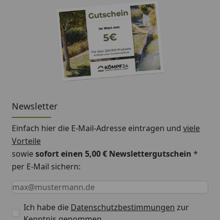
Newsletter
Einfach hier die E-Mail-Adresse eintragen und
viele
Vorteile
sowie
sofort einen 5,00 € Newslettergutschein
*
per E-Mail sichern:
Keine Eingabe erforderlich
Eingabe erforderlich
E-Mail *
Ich habe die
Datenschutzbestimmungen
zur
Kenntnis genommen