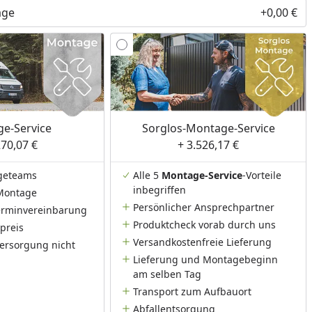
age
+0,00 €
e-Service
Sorglos-Montage-Service
270,07 €
+ 3.526,17 €
geteams
Alle 5
Montage-Service
-Vorteile
inbegriffen
Montage
Persönlicher Ansprechpartner
Terminvereinbarung
Produktcheck vorab durch uns
preis
Versandkostenfreie Lieferung
ersorgung nicht
Lieferung und Montagebeginn
am selben Tag
Transport zum Aufbauort
Abfallentsorgung