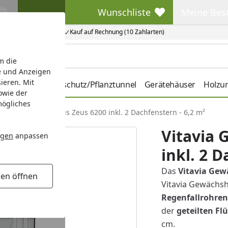
Wunschliste
Meine Bes
Wunschliste
Meine Beste
Kauf auf Rechnung (10 Zahlarten)
m die
e und Anzeigen
ieren. Mit
hbeete
Pflanzenschutz/Pflanztunnel
Gerätehäuser
Holzu
owie der
mögliches
Vitavia Gewächshaus Zeus 6200 inkl. 2 Dachfenstern - 6,2 m²
Vitavia 
ngen
anpassen
inkl. 2 D
Das
Vitavia Gew
gen öffnen
Vitavia Gewächsh
Regenfallrohren
der
geteilten Fl
cm.