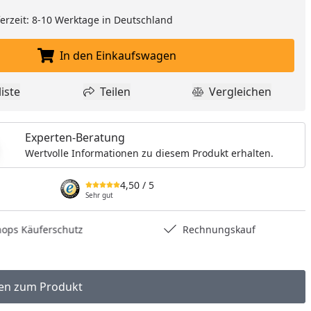
eferzeit: 8-10 Werktage in Deutschland
In den Einkaufswagen
In den Einkaufswagen legen
iste
Teilen
Vergleichen
dukt zur Wunschliste hinzufügen
Teilen
Produkt Vergle
Experten-Beratung
Wertvolle Informationen zu diesem Produkt erhalten.
4,50
/ 5
Sehr gut
hops Käuferschutz
Rechnungskauf
en zum Produkt