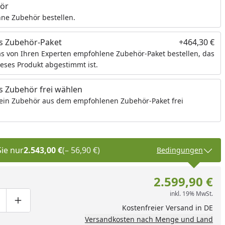
ör
ne Zubehör bestellen.
s Zubehör-Paket
+464,30 €
s von Ihren Experten empfohlene Zubehör-Paket bestellen, das
ieses Produkt abgestimmt ist.
 Zubehör frei wählen
ein Zubehör aus dem empfohlenen Zubehör-Paket frei
Sie nur
2.543,00 €
(– 56,90 €)
Bedingungen
2.599,90 €
inkl. 19% MwSt.
ge um eins verringern
duktmenge manuell eingeben
Produktmenge um eins erhöhen
Kostenfreier Versand in DE
Versandkosten nach Menge und Land