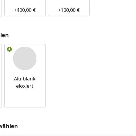
+400,00 €
+100,00 €
Youtube-Video
Youtu
len
Alu-blank
eloxiert
wählen