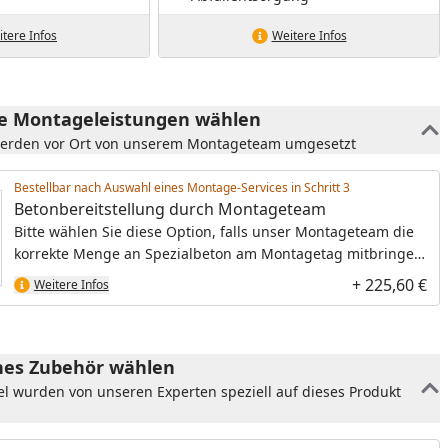
tere Infos
Weitere Infos
he Montageleistungen wählen
werden vor Ort von unserem Montageteam umgesetzt
Bestellbar nach Auswahl eines Montage-Services in Schritt
Betonbereitstellung durch Montageteam
Bitte wählen Sie diese Option, falls unser Montageteam die
korrekte Menge an Spezialbeton am Montagetag mitbringen
soll. Der Preis umfasst den Spezialbeton, den Transport zur
+ 225,60 €
Weitere Infos
Baustelle sowie die Entsorgung des entstehenden Abfalls.
es Zubehör wählen
el wurden von unseren Experten speziell auf dieses Produkt