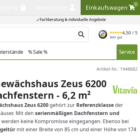
0
tellung
Mein Konto
Einkaufswagen
llung
Mein Konto
Einkaufswagen
Fachberatung & individuelle Angebote
4,50
/ 5
Produkt suchen
Sehr gut
nterstände
% Sale %
Service
Artikel-Nr.:
1948882
Gewächshaus Zeus 6200
achfenstern - 6,2 m²
ächshaus Zeus 6200
gehört zur
Referenzklasse
der
äuser. Mit den
serienmäßigen Dachfenstern und
werden keine Kompromisse eingegangen. Ebenso bei
ügeltür
mit einer Breite von 85 cm und einer Höhe von 174