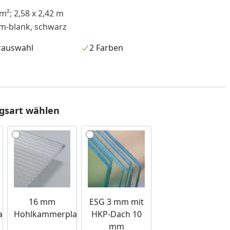
m²; 2,58 x 2,42 m
m-blank, schwarz
rauswahl
2 Farben
k
gsart wählen
nzufügen
16 mm
ESG 3 mm mit
tten
Hohlkammerplatten
HKP-Dach 10
mm