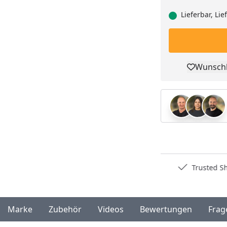
Lieferbar, Li
Wunschl
Pro
Deutschlands bester Händler
Trusted S
Marke
Zubehör
Videos
Bewertungen
Frag