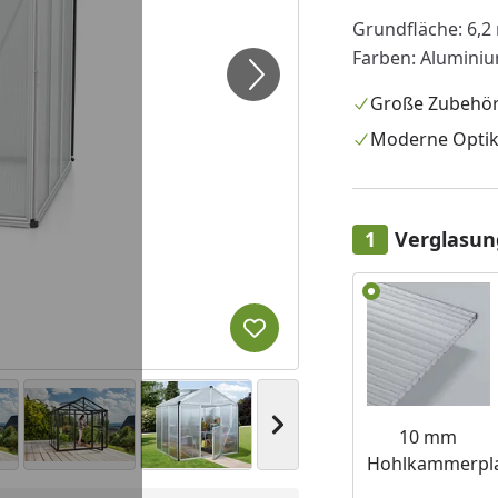
Grundfläche: 6,2 
Farben: Aluminiu
Große Zubehö
Moderne Opti
Verglasun
Alle anzeigen (3)
Produkt zur Wunschliste hi
Nächstes Bild anzeigen
10 mm
Hohlkammerpla