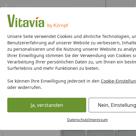
Hotline
07051 / 9 22 22
Kontakt
Mo-Fr. 8-16 Uhr
Kontakt
Eigene Montage-Teams
Unsere Seite verwendet Cookies und ähnliche Technologien, u
Benutzererfahrung auf unserer Website zu verbessern, Inhalt
zu personalisieren und die Nutzung unserer Website zu analys
Gewächshäuser
Gewächshaus-Zubehör
Hochbeete/Frü
Ihrer Einwilligung stimmen Sie der Verwendung von Cookies s
Verarbeitung Ihrer persönlichen Daten zu, um Ihnen ein best
Gewächshäuser
Klassische Modelle
Zeus 6200-15700
Surferlebnis und mehr Funktionen zu bieten.
Startseite
Sie können Ihre Einwilligung jederzeit in den
Cookie-Einstellu
oder widerrufen.
Ja, verstanden
Nein, Einstellun
Datenschutz
Impressum