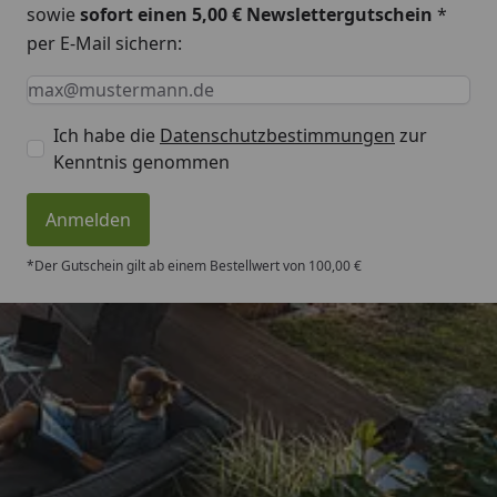
sowie
sofort einen 5,00 € Newslettergutschein
*
per E-Mail sichern:
Keine Eingabe erforderlich
Eingabe erforderlich
E-Mail *
Ich habe die
Datenschutzbestimmungen
zur
Kenntnis genommen
Anmelden
*Der Gutschein gilt ab einem Bestellwert von 100,00 €
Trusted Shops
4,50
/ 5