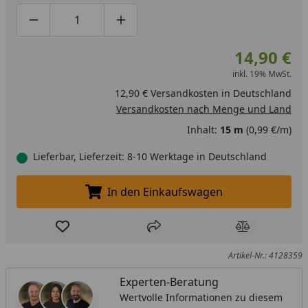
Produktmenge um eins verringern
Produktmenge manuell eingeben
Produktmenge um eins erhöhen
14,90 €
inkl. 19% MwSt.
12,90 € Versandkosten in Deutschland
Versandkosten nach Menge und Land
Inhalt:
15 m
(0,99 €/m)
Lieferbar, Lieferzeit: 8-10 Werktage in Deutschland
In den Einkaufswagen
In den Einkaufswagen legen
Produkt zur Wunschliste hinzufügen
Teilen
Produkt Ver
Artikel-Nr.: 4128359
Experten-Beratung
Wertvolle Informationen zu diesem