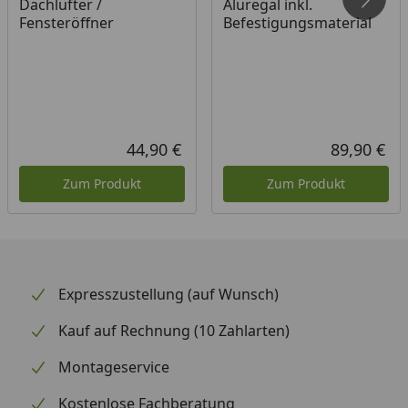
Dachlüfter /
Aluregal inkl.
Fensteröffner
Befestigungsmaterial
44,90 €
89,90 €
Aktueller Preis
Akt
Zum Produkt
Zum Produkt
Expresszustellung (auf Wunsch)
Kauf auf Rechnung (10 Zahlarten)
Montageservice
Kostenlose Fachberatung