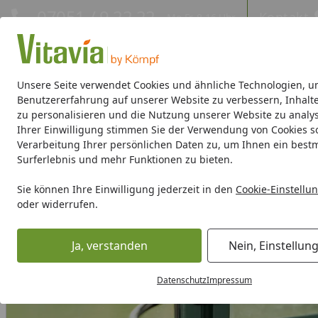
Hotline
07051 / 9 22 22
Kontakt
Mo-Fr. 8-16 Uhr
Kontakt
Eigene Montage-Teams
Unsere Seite verwendet Cookies und ähnliche Technologien, u
Benutzererfahrung auf unserer Website zu verbessern, Inhalt
zu personalisieren und die Nutzung unserer Website zu analys
Gewächshäuser
Gewächshaus-Zubehör
Hochbeete/Frü
Ihrer Einwilligung stimmen Sie der Verwendung von Cookies s
Verarbeitung Ihrer persönlichen Daten zu, um Ihnen ein best
Gewächshaus-Zubehör
Sonstiges
Vitavia Pflanzentopfh
Surferlebnis und mehr Funktionen zu bieten.
Startseite
Sie können Ihre Einwilligung jederzeit in den
Cookie-Einstellu
oder widerrufen.
Ja, verstanden
Nein, Einstellun
Datenschutz
Impressum