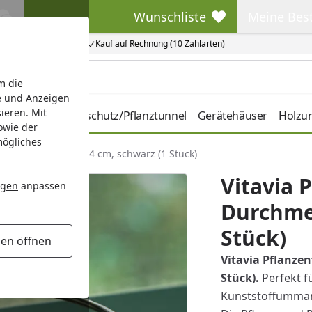
Wunschliste
Meine Bes
Wunschliste
Meine Beste
Kauf auf Rechnung (10 Zahlarten)
m die
e und Anzeigen
ieren. Mit
hbeete
Pflanzenschutz/Pflanztunnel
Gerätehäuser
Holzu
owie der
mögliches
alter Durchmesser 14 cm, schwarz (1 Stück)
Vitavia 
ngen
anpassen
Durchmes
Stück)
gen öffnen
Vitavia Pflanze
Stück).
Perfekt f
Kunststoffummant