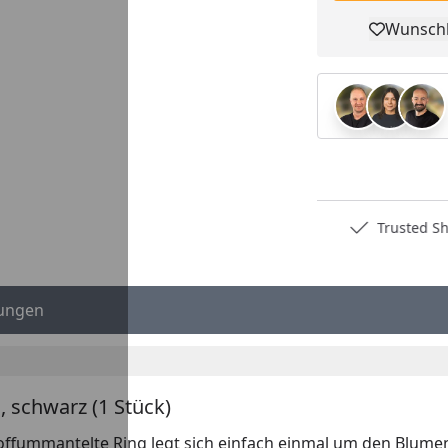
Wunschl
Pro
Deutschlands bester Händler
Trusted S
ungen
 schwarz (1 Stück)
offummantelte Ring legt sich einfach einmal um den Blumen