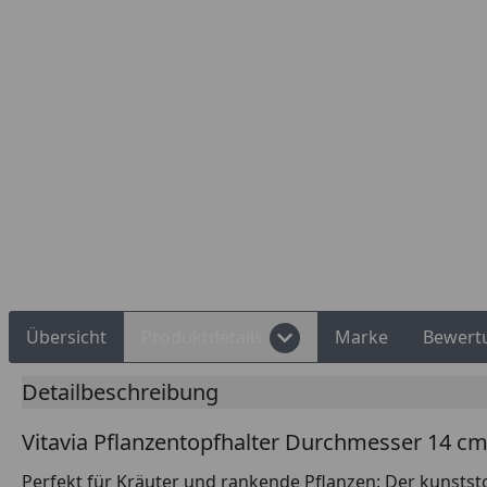
Rechnungskauf
Montageservice
Übersicht
Produktdetails
Marke
Bewert
Detailbeschreibung
Vitavia Pflanzentopfhalter Durchmesser 14 cm,
Perfekt für Kräuter und rankende Pflanzen: Der kunstst