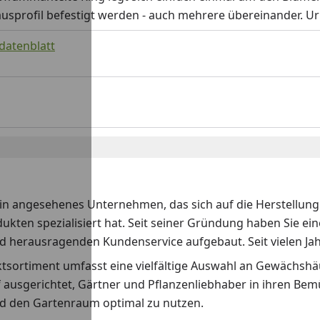
profil befestigt werden - auch mehrere übereinander. Urb
sdatenblatt
t ein angesehenes Unternehmen, das sich auf die Herstellu
kten spezialisiert hat. Seit seiner Gründung haben Sie ei
d herausragenden Kundenservice aufgebaut. Seit vielen Ja
tsortiment umfasst eine vielfältige Auswahl an Gewächshä
f ausgerichtet, Gärtner und Pflanzenliebhaber in ihren Be
d den Gartenraum optimal zu nutzen.