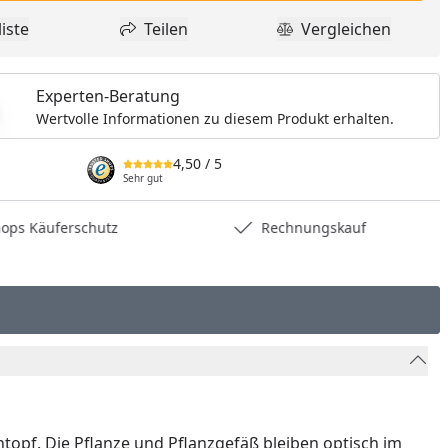
iste
Teilen
Vergleichen
dukt zur Wunschliste hinzufügen
Teilen
Produkt Vergle
Experten-Beratung
Wertvolle Informationen zu diesem Produkt erhalten.
4,50
/ 5
Sehr gut
hops Käuferschutz
Rechnungskauf
topf. Die Pflanze und Pflanzgefäß bleiben optisch im