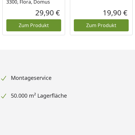
3300, Flora, Domus
29,90 €
19,90 €
ueller Preis
Aktueller Preis
Akt
Zum Produkt
Zum Produkt
Montageservice
50.000 m² Lagerfläche