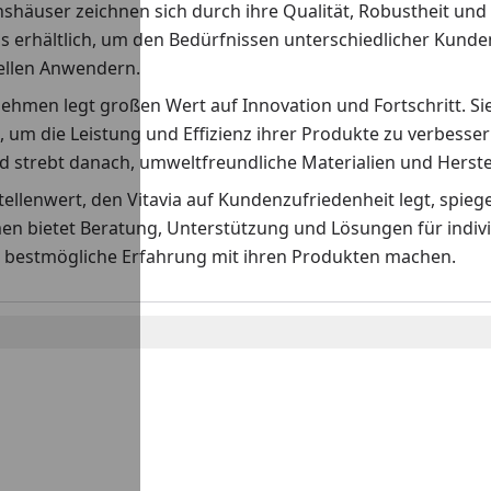
häuser zeichnen sich durch ihre Qualität, Robustheit und 
s erhältlich, um den Bedürfnissen unterschiedlicher Kunde
ellen Anwendern.
ehmen legt großen Wert auf Innovation und Fortschritt. Si
 um die Leistung und Effizienz ihrer Produkte zu verbesser
d strebt danach, umweltfreundliche Materialien und Herst
ellenwert, den Vitavia auf Kundenzufriedenheit legt, spiege
n bietet Beratung, Unterstützung und Lösungen für individ
 bestmögliche Erfahrung mit ihren Produkten machen.