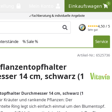
0
tellung
Mein Konto
Einkaufswagen
llung
Mein Konto
Einkaufswagen
Fachberatung & individuelle Angebote
4,50
/ 5
Produkt suchen
Sehr gut
nterstände
% Sale %
Service
Artikel-Nr.:
6525736
Pflanzentopfhalter
ser 14 cm, schwarz (1
ntopfhalter Durchmesser 14 cm, schwarz (1
ür Kräuter und rankende Pflanzen: Der
elte Ring legt sich einfach einmal um den Blumentopf.