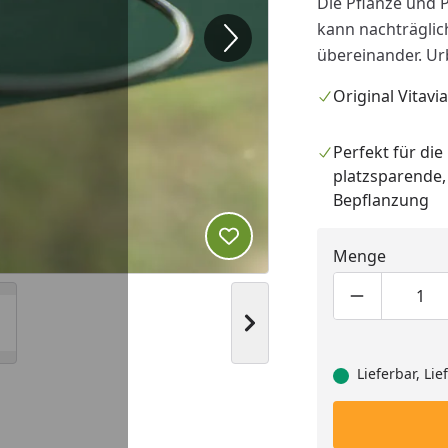
Die Pflanze und 
kann nachträglic
übereinander. Urb
Original Vitavi
Perfekt für die
platzsparende, 
Bepflanzung
Produkt zur Wunschliste hi
Menge
Produktmen
Pro
Nächstes Bild anzeigen
Lieferbar, Li