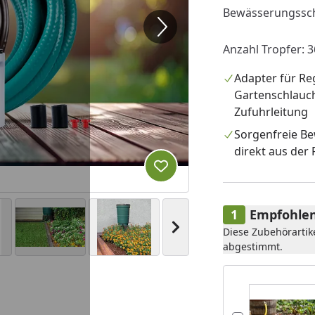
Bewässerungssch
Anzahl Tropfer: 3
Adapter für Re
Gartenschlauc
Zufuhrleitung
Sorgenfreie B
direkt aus der
Produkt zur Wunschliste hi
Empfohlen
Nächstes Bild anzeigen
Diese Zubehörartik
abgestimmt.