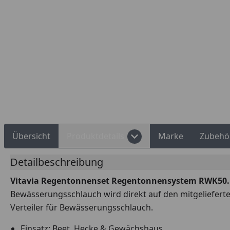
Rechnungskauf
Montageservice
Übersicht
Produktdetails
Marke
Zubehö
Detailbeschreibung
Vitavia Regentonnenset Regentonnensystem RWK50.
Bewässerungsschlauch wird direkt auf den mitgeliefert
Verteiler für Bewässerungsschlauch.
Einsatz: Beet, Hecke & Gewächshaus