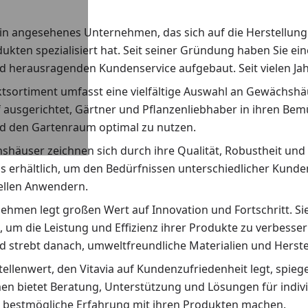
t ein angesehenes Unternehmen, das sich auf die Herstellu
kten spezialisiert hat. Seit seiner Gründung haben Sie ei
d herausragenden Kundenservice aufgebaut. Seit vielen Ja
tsortiment umfasst eine vielfältige Auswahl an Gewächshä
f ausgerichtet, Gärtner und Pflanzenliebhaber in ihren Be
d den Gartenraum optimal zu nutzen.
häuser zeichnen sich durch ihre Qualität, Robustheit und 
s erhältlich, um den Bedürfnissen unterschiedlicher Kunde
ellen Anwendern.
ehmen legt großen Wert auf Innovation und Fortschritt. Si
 um die Leistung und Effizienz ihrer Produkte zu verbesser
d strebt danach, umweltfreundliche Materialien und Herst
ellenwert, den Vitavia auf Kundenzufriedenheit legt, spiege
n bietet Beratung, Unterstützung und Lösungen für individ
 bestmögliche Erfahrung mit ihren Produkten machen.