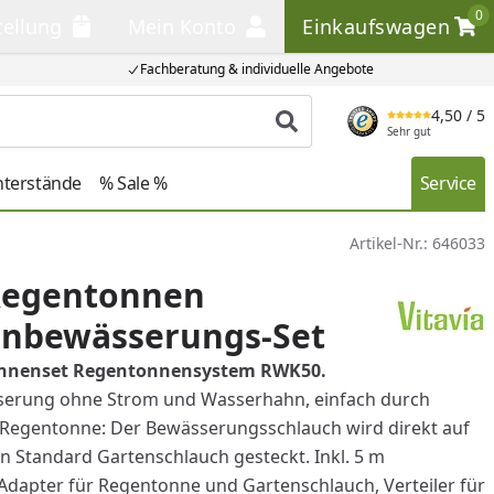
0
tellung
Mein Konto
Einkaufswagen
llung
Mein Konto
Einkaufswagen
Fachberatung & individuelle Angebote
4,50
/ 5
Produkt suchen
Sehr gut
nterstände
% Sale %
Service
Artikel-Nr.:
646033
 Regentonnen
enbewässerungs-Set
onnenset Regentonnensystem RWK50.
erung ohne Strom und Wasserhahn, einfach durch
 Regentonne: Der Bewässerungsschlauch wird direkt auf
en Standard Gartenschlauch gesteckt. Inkl. 5 m
Adapter für Regentonne und Gartenschlauch, Verteiler für