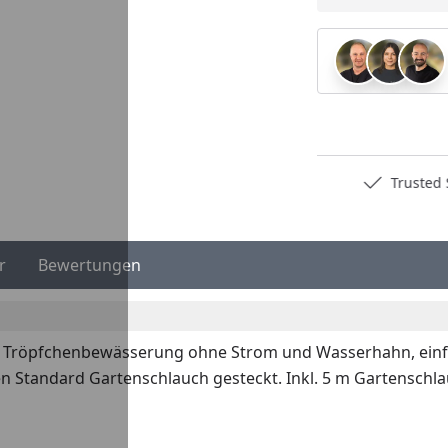
Deutschlands bester Händler
Trusted S
r
Bewertungen
Tröpfchenbewässerung ohne Strom und Wasserhahn, einfa
en Standard Gartenschlauch gesteckt. Inkl. 5 m Gartenschl