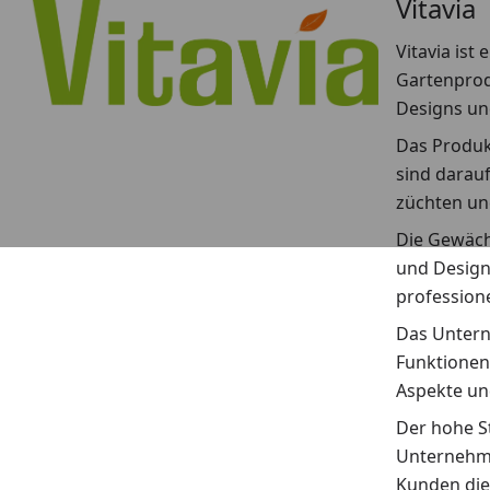
Vitavia
Vitavia is
Gartenprodu
Designs un
Das Produk
sind darau
züchten un
Die Gewächs
und Design
profession
Das Untern
Funktionen,
Aspekte un
Der hohe St
Unternehme
Kunden die