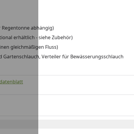
er Regentonne abhängig)
nal erhältlich - siehe Zubehör)
einen gleichmäßigen Fluss)
d Gartenschlauch, Verteiler für Bewässerungsschlauch
sdatenblatt