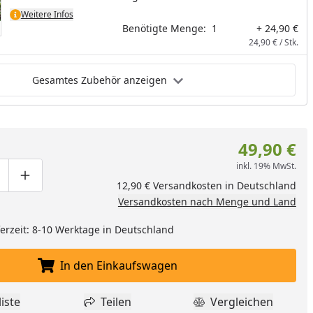
frei von den Bewässerungszeiten Ihrer Pflanzen. Mit den
Weitere Infos
Bewässerungsuhren ist für Sie bestens gesorgt. Kompatibel
Benötigte Menge:
1
+ 24,90 €
zu allen gängigen Wasseranschlüssen.
24,90 € / Stk.
Gesamtes Zubehör anzeigen
49,90 €
inkl. 19% MwSt.
ge um eins verringern
duktmenge manuell eingeben
Produktmenge um eins erhöhen
12,90 € Versandkosten in Deutschland
Versandkosten nach Menge und Land
eferzeit: 8-10 Werktage in Deutschland
In den Einkaufswagen
In den Einkaufswagen legen
iste
Teilen
Vergleichen
dukt zur Wunschliste hinzufügen
Teilen
Produkt Vergle