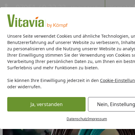
Hotline
07051 / 9 22 22
Kontakt
Mo-Fr. 8-16 Uhr
Kontakt
Eigene Montage-Teams
Unsere Seite verwendet Cookies und ähnliche Technologien, u
Benutzererfahrung auf unserer Website zu verbessern, Inhalt
zu personalisieren und die Nutzung unserer Website zu analys
Gewächshäuser
Gewächshaus-Zubehör
Hochbeete/Frü
Ihrer Einwilligung stimmen Sie der Verwendung von Cookies s
Verarbeitung Ihrer persönlichen Daten zu, um Ihnen ein best
Gewächshaus-Zubehör
Bewässern
Vitavia Regentonnen
Surferlebnis und mehr Funktionen zu bieten.
Startseite
Sie können Ihre Einwilligung jederzeit in den
Cookie-Einstellu
oder widerrufen.
Ja, verstanden
Nein, Einstellun
Datenschutz
Impressum