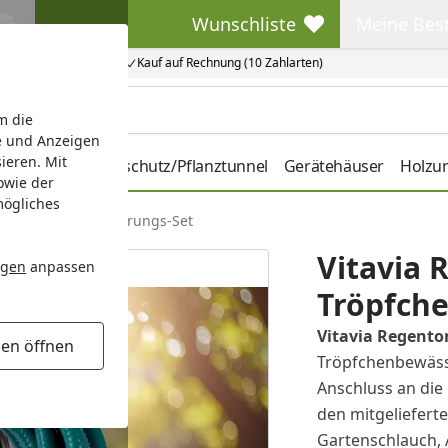
Wunschliste
Meine Bes
Wunschliste
Meine Beste
Kauf auf Rechnung (10 Zahlarten)
m die
e und Anzeigen
ieren. Mit
hbeete
Pflanzenschutz/Pflanztunnel
Gerätehäuser
Holzu
owie der
mögliches
 Tröpfchenbewässerungs-Set
Vitavia
ngen
anpassen
Tröpfch
Vitavia Regent
gen öffnen
Tröpfchenbewäss
Anschluss an die
den mitgeliefert
Gartenschlauch, 