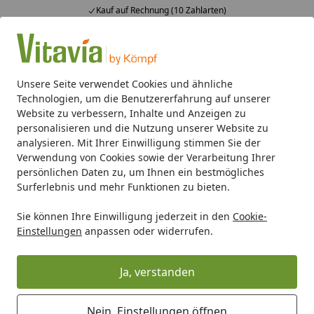
Kauf auf Rechnung (10 Zahlarten)
Alle Produkte
Mein Konto
Wunschl
Ein
4,50
/ 5
Suchen
Unsere Seite verwendet Cookies und ähnliche
Technologien, um die Benutzererfahrung auf unserer
Gewächshaus-Zubehör
Basics
Vitavia Stahlschrauben- u
Website zu verbessern, Inhalte und Anzeigen zu
Startseite
personalisieren und die Nutzung unserer Website zu
Vitavia Stahlschrauben- und
analysieren. Mit Ihrer Einwilligung stimmen Sie der
Verwendung von Cookies sowie der Verarbeitung Ihrer
Mutternsatz quadratisch, blank (10
persönlichen Daten zu, um Ihnen ein bestmögliches
Stück)
Surferlebnis und mehr Funktionen zu bieten.
Sie können Ihre Einwilligung jederzeit in den
Cookie-
Einstellungen
anpassen oder widerrufen.
Ja, verstanden
Nein, Einstellungen öffnen