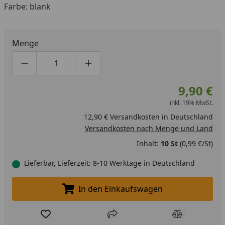
Farbe: blank
Menge
Produktmenge um eins verringern
Produktmenge manuell eingeben
Produktmenge um eins erhöhen
9,90 €
inkl. 19% MwSt.
12,90 € Versandkosten in Deutschland
Versandkosten nach Menge und Land
Inhalt:
10 St
(0,99 €/St)
Lieferbar, Lieferzeit: 8-10 Werktage in Deutschland
In den Einkaufswagen
In den Einkaufswagen legen
Produkt zur Wunschliste hinzufügen
Teilen
Produkt Ver