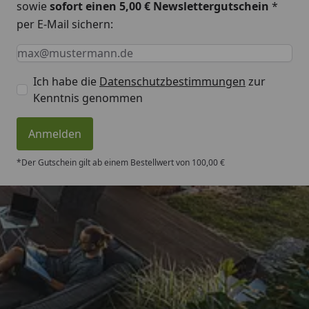
sowie
sofort einen 5,00 € Newslettergutschein
*
per E-Mail sichern:
Keine Eingabe erforderlich
Eingabe erforderlich
E-Mail *
Ich habe die
Datenschutzbestimmungen
zur
Kenntnis genommen
Anmelden
*Der Gutschein gilt ab einem Bestellwert von 100,00 €
Trusted Shops
4,50
/ 5