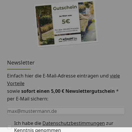
Newsletter
Einfach hier die E-Mail-Adresse eintragen und
viele
Vorteile
sowie
sofort einen 5,00 € Newslettergutschein
*
per E-Mail sichern:
Keine Eingabe erforderlich
Eingabe erforderlich
E-Mail *
Ich habe die
Datenschutzbestimmungen
zur
Kenntnis genommen