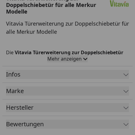
Doppelschiebetür für alle Merkur
Modelle
Vitavia Türerweiterung zur Doppelschiebetür für
alle Merkur Modelle
Die
Vitavia Türerweiterung zur Doppelschiebetür
Mehr anzeigen
für alle Merkur Modelle mit HKP
Verglasung
verschafft Ihnen einen breiteren Zugang
Infos
zu Ihrem Gewächshaus.
Mit der Türerweiterung: B x H = 60 x 175 cm ergibt
Marke
sich eine Doppelschiebetür: B x H = 122 x 175 cm
Hersteller
Packmaße: 180 x 9 x 7,5 cm - 3,6 kg
Vitavia Sicherheitsdatenblatt
Bewertungen