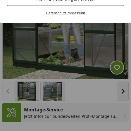
Datenschutz
Impressum
Produk
Vorheriges Bild anzeigen
Näc
Montage-Service
Jetzt Infos zur bundesweiten Profi-Montage zum
günstigen Festpreis sichern.