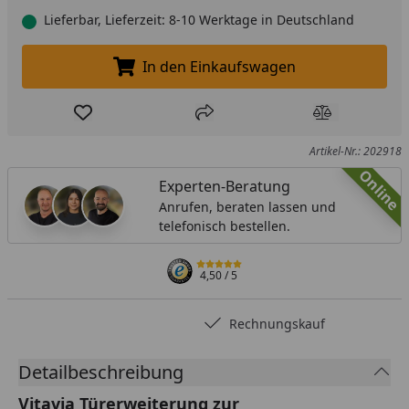
Lieferbar, Lieferzeit: 8-10 Werktage in Deutschland
In den Einkaufswagen
In den Einkaufswagen legen
Produkt zur Wunschliste hinzufügen
Teilen
Produkt Ver
Artikel-Nr.: 202918
Online
Experten-Beratung
Anrufen, beraten lassen und
telefonisch bestellen.
4,50
/ 5
Rechnungskauf
Detailbeschreibung
Vitavia Türerweiterung zur