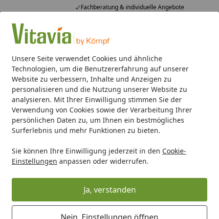
Fachberatung & individuelle Angebote
Alle Produkte
Mein Konto
Wunschl
Ein
4,50
/ 5
Suchen
Unsere Seite verwendet Cookies und ähnliche
Technologien, um die Benutzererfahrung auf unserer
Gewächshaus-Zubehör
Vitavia Türerweiterung zur Doppel
Website zu verbessern, Inhalte und Anzeigen zu
Startseite
personalisieren und die Nutzung unserer Website zu
Vitavia Türerweiterung zur
analysieren. Mit Ihrer Einwilligung stimmen Sie der
Verwendung von Cookies sowie der Verarbeitung Ihrer
Doppelschiebetür für alle Merkur
persönlichen Daten zu, um Ihnen ein bestmögliches
Modelle
Surferlebnis und mehr Funktionen zu bieten.
Sie können Ihre Einwilligung jederzeit in den
Cookie-
Einstellungen
anpassen oder widerrufen.
Ja, verstanden
Nein, Einstellungen öffnen