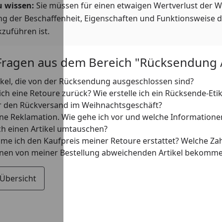
u wissen:
Sie müssen für einen etwaigen Wertverlust der 
ng der Beschaffenheit, Eigenschaften und Funktionsweise
zuführen ist.
Fragen aus dem Bereich "Rücksendung 
tikel, die von der Rücksendung ausgeschlossen sind?
ch eine Retoure zurück? Wie erstelle ich ein Rücksende-Etik
ür den Rückversand im Weihnachtsgeschäft?
ine Reklamation. Wie gehe ich vor und welche Informatione
ch einen Artikel umtauschen?
e ich den Kaufpreis meiner Retoure erstattet? Welche Zah
inen von meiner Bestellung abweichenden Artikel bekommen
 Übersicht