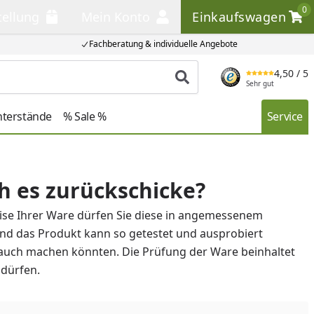
0
tellung
Mein Konto
Einkaufswagen
llung
Mein Konto
Einkaufswagen
Fachberatung & individuelle Angebote
4,50
/ 5
Produkt suchen
Sehr gut
nterstände
% Sale %
Service
ch es zurückschicke?
ise Ihrer Ware dürfen Sie diese in angemessenem
nd das Produkt kann so getestet und ausprobiert
 auch machen könnten. Die Prüfung der Ware beinhaltet
n dürfen.