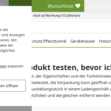
Wunschliste
Meine Bes
Wunschliste
Meine Beste
Kauf auf Rechnung (10 Zahlarten)
m die
e und Anzeigen
ieren. Mit
hbeete
Pflanzenschutz/Pflanztunnel
Gerätehäuser
Holzu
owie der
mögliches
ch das Produkt testen, bevor i
ngen
anpassen
er Beschaffenheit, der Eigenschaften und der Funktionswe
use testen. Das bedeutet, die Verpackung kann geöffnet u
gen öffnen
ie es bei einem Ausstellungsstück in einem Ladengeschäft
e nicht, dass Schutzfolien und dergleichen entfernt werde