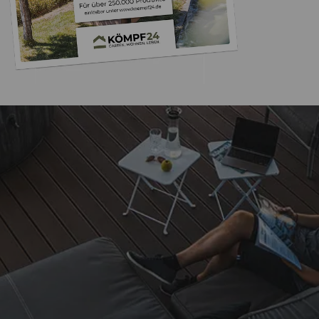
Trusted Shops
„Einfache Bestellu
Möglichkeit, Lieferung
einwandfr
4,50
/ 5
24.03.202
Sehr gut
Auszeichnungen