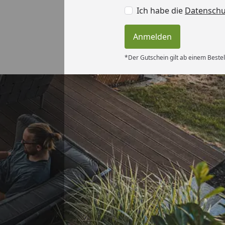
Ich habe die
Datensch
Anmelden
*Der Gutschein gilt ab einem Bestel
Versand
ng, Skonto
ei“
6
Akzeptierte Zahlungsa