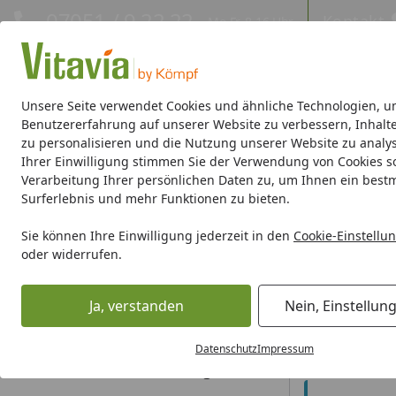
Hotline
07051 / 9 22 22
Kontakt
Mo-Fr. 8-16 Uhr
Kontakt
Eigene Montage-Teams
Unsere Seite verwendet Cookies und ähnliche Technologien, u
Benutzererfahrung auf unserer Website zu verbessern, Inhalt
zu personalisieren und die Nutzung unserer Website zu analys
Gewächshäuser
Gewächshaus-Zubehör
Hochbeete/Frü
Ihrer Einwilligung stimmen Sie der Verwendung von Cookies s
Verarbeitung Ihrer persönlichen Daten zu, um Ihnen ein best
Darf ich das Produkt testen, bevor ich es zurückschicke?
Surferlebnis und mehr Funktionen zu bieten.
Startseite
Antworten zu den Themen
Darf i
Sie können Ihre Einwilligung jederzeit in den
Cookie-Einstellu
oder widerrufen.
Bestellung
Zur Prüfung d
Rahmen zu Ha
Ja, verstanden
Nein, Einstellun
werden, wie S
Bezahlung & Rechnung
beispielsweis
Datenschutz
Impressum
Versand und Lieferung