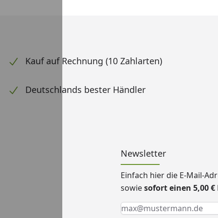
Kauf auf Rechnung (10 Zahlarten)
Deutschlands bester Händler
Newsletter
Einfach hier die E-Mail-A
sowie
sofort einen 5,00 
Keine Eingabe erforderlic
Eingabe erforderlich
E-Mail *