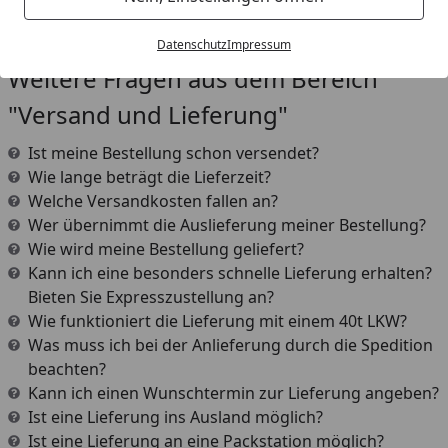
Fall nach der Bestellung kontaktieren.
Datenschutz
Impressum
Weitere Fragen aus dem Bereich
"Versand und Lieferung"
Ist meine Bestellung schon versendet?
Wie lange beträgt die Lieferzeit?
Welche Versandkosten fallen an?
Wer übernimmt die Auslieferung meiner Bestellung?
Wie wird meine Bestellung geliefert?
Kann ich eine besonders schnelle Lieferung erhalten?
Bieten Sie Expresszustellung an?
Wie funktioniert die Lieferung mit einem 40t LKW?
Was muss ich bei der Anlieferung durch die Spedition
beachten?
Kann ich einen Wunschtermin zur Lieferung angeben?
Ist eine Lieferung ins Ausland möglich?
Ist eine Lieferung an eine Packstation möglich?