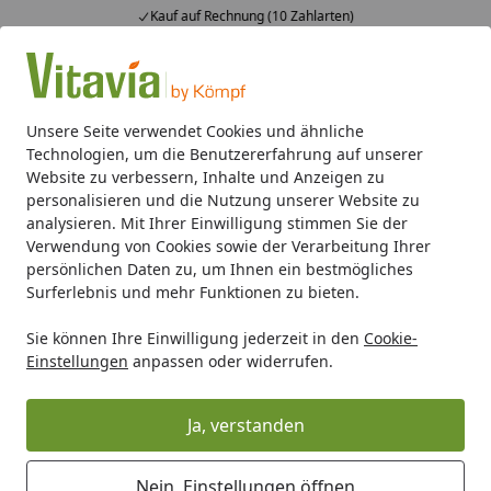
Kauf auf Rechnung (10 Zahlarten)
Alle Produkte
Mein Konto
Wunschl
Ein
4,50
/ 5
Suchen
Unsere Seite verwendet Cookies und ähnliche
Technologien, um die Benutzererfahrung auf unserer
Lieferung an Schrebergarten?
Website zu verbessern, Inhalte und Anzeigen zu
Startseite
personalisieren und die Nutzung unserer Website zu
Wird in Schrebergartenanlagen
analysieren. Mit Ihrer Einwilligung stimmen Sie der
Verwendung von Cookies sowie der Verarbeitung Ihrer
geliefert?
persönlichen Daten zu, um Ihnen ein bestmögliches
Surferlebnis und mehr Funktionen zu bieten.
Ja, wir liefern auch in
Schrebergartenanlagen
und
Kleingartenkolonien
.
Sie können Ihre Einwilligung jederzeit in den
Cookie-
Einstellungen
anpassen oder widerrufen.
Wenn Sie in diesem Fall auf Rechnung bestellen
möchten, weicht Ihre Lieferanschrift von Ihrer
Rechnungsadresse ab und ein besonderes Verfahren
Ja, verstanden
zur Identifikation ist nötig. Dies dient der Sicherheit und
verhindert Betrugsfälle. Daher werden wir Sie in diesem
Nein, Einstellungen öffnen