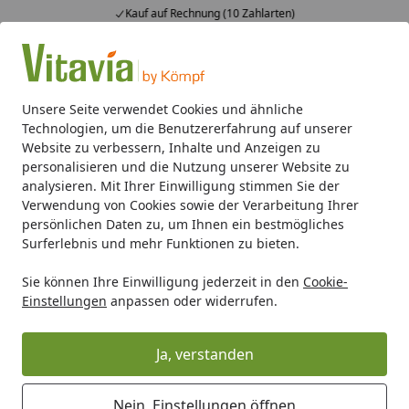
Kauf auf Rechnung (10 Zahlarten)
Alle Produkte
Mein Konto
Wunschl
Ein
4,50
/ 5
Suchen
Unsere Seite verwendet Cookies und ähnliche
Technologien, um die Benutzererfahrung auf unserer
Wie funktioniert ein Newsletter-Gutschein?
Website zu verbessern, Inhalte und Anzeigen zu
Startseite
personalisieren und die Nutzung unserer Website zu
Wie funktioniert ein Newsletter-
analysieren. Mit Ihrer Einwilligung stimmen Sie der
Verwendung von Cookies sowie der Verarbeitung Ihrer
Gutschein?
persönlichen Daten zu, um Ihnen ein bestmögliches
Surferlebnis und mehr Funktionen zu bieten.
Nachdem Sie sich für unseren
Newsletter
angemeldet
haben, erhalten Sie innerhalb weniger Minuten eine
Sie können Ihre Einwilligung jederzeit in den
Cookie-
Bestätigungs-E-Mail (Double-opt-in E-Mail). Wir senden
Einstellungen
anpassen oder widerrufen.
Ihnen Ihren persönlichen Gutscheincode.
Sie können diesen in Ihrem Einkaufswagen ganz einfach
Ja, verstanden
mit "
Gutscheincode anwenden
" für Ihre Bestellung
einmalig aktivieren.
Nein, Einstellungen öffnen