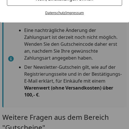
Datenschutz
Impressum
Gut zu wissen:
Eine nachträgliche Änderung der
Zahlungsart ist derzeit noch nicht möglich.
Wenden Sie den Gutscheincode daher erst
an, nachdem Sie Ihre gewünschte
Zahlungsart angegeben haben.
Der Newsletter-Gutschein gilt, wie auf der
Registrierungsseite und in der Bestätigungs-
E-Mail erklärt, für Einkäufe mit einem
Warenwert (ohne Versandkosten) über
100,- €
.
Weitere Fragen aus dem Bereich
"Gutscheine"