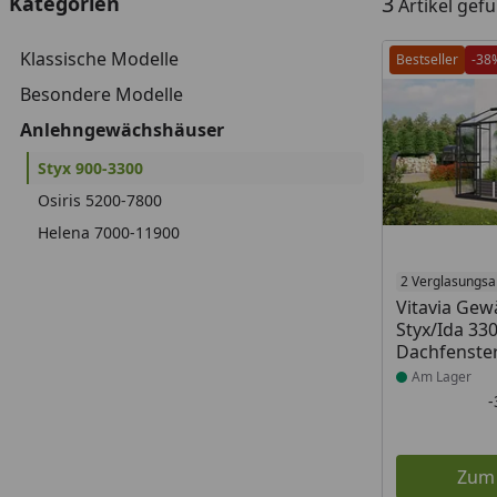
3
Kategorien
Artikel gef
Klassische Modelle
Bestseller
-38
Besondere Modelle
Anlehngewächshäuser
Styx 900-3300
Osiris 5200-7800
Helena 7000-11900
Produkt am
2 Verglasungsa
Vitavia Ge
Styx/Ida 330
Dachfenster
Am Lager
Zum