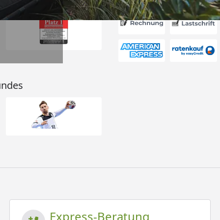
undes
Express-Beratung