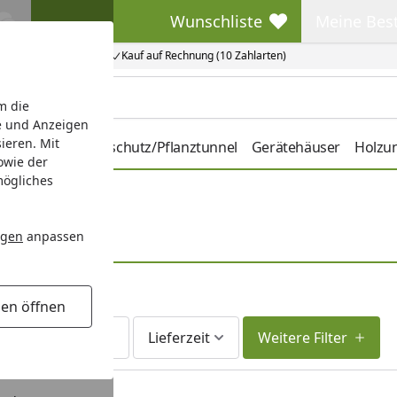
Wunschliste
Meine Bes
Wunschliste
Meine Beste
Kauf auf Rechnung (10 Zahlarten)
m die
e und Anzeigen
ieren. Mit
hbeete
Pflanzenschutz/Pflanztunnel
Gerätehäuser
Holzu
owie der
mögliches
ngen
anpassen
gen öffnen
Am Lager
Lieferzeit
Weitere Filter