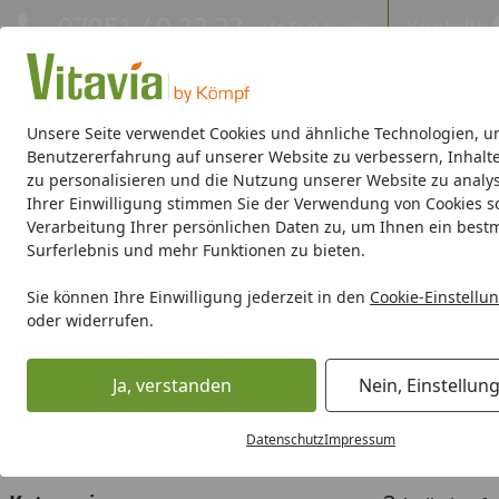
Hotline
07051 / 9 22 22
Kontakt
Mo-Fr. 8-16 Uhr
Kontakt
Eigene Montage-Teams
Unsere Seite verwendet Cookies und ähnliche Technologien, u
Benutzererfahrung auf unserer Website zu verbessern, Inhalt
zu personalisieren und die Nutzung unserer Website zu analys
Gewächshäuser
Gewächshaus-Zubehör
Hochbeete/Frü
Ihrer Einwilligung stimmen Sie der Verwendung von Cookies s
Verarbeitung Ihrer persönlichen Daten zu, um Ihnen ein best
Gewächshäuser
Anlehngewächshäuser
Styx 900-3300
Surferlebnis und mehr Funktionen zu bieten.
Startseite
Styx 900-3300
Sie können Ihre Einwilligung jederzeit in den
Cookie-Einstellu
oder widerrufen.
Ihre Artikelübersicht
Ja, verstanden
Nein, Einstellun
Preisspanne
Serviceleistungen
Angebote
Datenschutz
Impressum