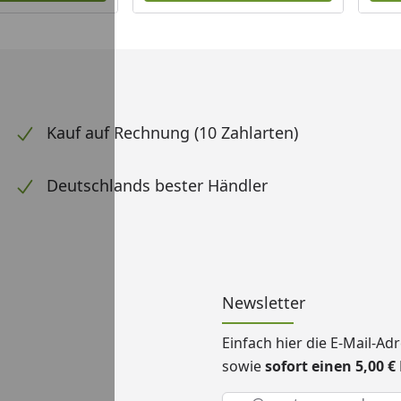
Kauf auf Rechnung (10 Zahlarten)
Deutschlands bester Händler
Newsletter
Einfach hier die E-Mail-A
sowie
sofort einen 5,00 
Keine Eingabe erforderlic
Eingabe erforderlich
E-Mail *