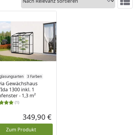
Ansicht 
glasungsarten
3 Farben
via Gewächshaus
/Ida 1300 inkl. 1
fenster - 1,3 m²
(1)
349,90 €
reis
Aktueller Preis
Zum Produkt