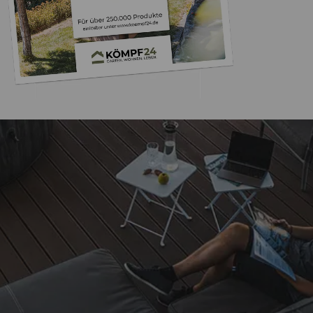
Trusted Shops
„Einfache Bestellu
Möglichkeit, Lieferung
einwandfr
4,50
/ 5
24.03.202
Sehr gut
Auszeichnungen