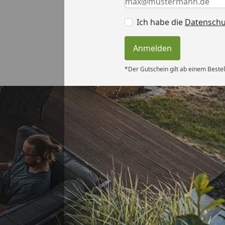
Ich habe die
Datensch
Anmelden
*Der Gutschein gilt ab einem Bestel
Versand
ng, Skonto
ei“
6
Akzeptierte Zahlungsa