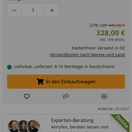
Produktmenge um eins verringern
Produktmenge manuell eingeben
Produktmenge um eins erhöhen
-27%
UVP
449,90 €
328,00 €
inkl. 19% MwSt.
Kostenfreier Versand in DE
Versandkosten nach Menge und Land
Lieferbar, Lieferzeit: 8-10 Werktage in Deutschland
In den Einkaufswagen
In den Einkaufswagen legen
Produkt zur Wunschliste hinzufügen
Teilen
Produkt Ver
Artikel-Nr.: 2014357
Online
Experten-Beratung
Anrufen, beraten lassen und