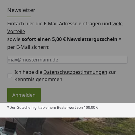
den Raum hinein ragen
Newsletter
Komplett aus feuerverzinktem Stahl: Langfristiger
Schutz gegen Korrosion und Kratzer
Einfach hier die E-Mail-Adresse eintragen und
viele
Mit mehrschichtiger Einbrennlackierung: weit
Vorteile
mehr als nur „Farbe auf Stahl“
sowie
sofort einen 5,00 € Newslettergutschein
*
Überlegene Stabilität dank speziellem
per E-Mail sichern:
Paneeldesign und höherem Eigengewicht
Keine Eingabe erforderlich
Eingabe erforderlich
E-Mail *
Hochwertige verbaute Elemente, wie Türgriffe aus
pulverbeschichtetem Metall und gestanzte
Ich habe die
Datenschutzbestimmungen
zur
Lüftungsschlitze ohne zusätzlichen
Kenntnis genommen
Kunststoff
Anmelden
Blechstärke: 0,3 mm
*Der Gutschein gilt ab einem Bestellwert von 100,00 €
Sockelmaße
171 x 113 cm (Modell S64)