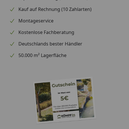
üblicherweise L-Profile verarbeitet. Die Farbe wird
Kauf auf Rechnung (10 Zahlarten)
nach der Herstellung der Stahlbasis in einem 4-
stufigen Verfahren eingebrannt und veredelt. Das
Montageservice
macht die Oberfläche robust gegen Rost und Kratzer.
Kostenlose Fachberatung
Bei der Verarbeitung wird weitestgehend auf
Kleinteile aus Kunststoff verzichtet. So ist z.B. die
Deutschlands bester Händler
Dauerbelüftung über gestanzte Lüftungsschlitze
50.000 m² Lagerfläche
gewährleistet.
Das Skillion ist in zwei Größen von 2,23 bis 3
Quadratmetern und in zwei Farben erhältlich. Das
Premiumgerätehaus wird als Bausatz ohne Boden
geliefert.
Premium-Gerätehaus mit Pultdach und
integrierter Schiebetür
Innenliegende Kastenprofile (statt L-Profile):
stabiler und sicherer, da keine Schraubenspitzen in