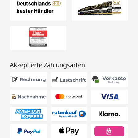
Anthrazit
Packmaß
183 x 72,5 x 8,5 cm - 50 kg
Optionale Erweiterungen (siehe Reiter "Zubehör"):
Fundamentrahmen
Akzeptierte Zahlungsarten
Globel Metallgerätehaus Skillion S64 - S84
Montageanleitung
Globel Metallgerätehaus Skillion S64 - S84
Technisches Datenblatt
Vitavia Sicherheitsdatenblatt