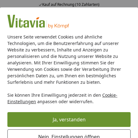
Kauf auf Rechnung (10 Zahlarten)
Alle Produkte
Mein Konto
Wunschl
Ein
4,50
/ 5
Suchen
Unsere Seite verwendet Cookies und ähnliche
Technologien, um die Benutzererfahrung auf unserer
Gerätehäuser
Flach- & Pultdach
Skillion S64-S86
Globe
Website zu verbessern, Inhalte und Anzeigen zu
Startseite
personalisieren und die Nutzung unserer Website zu
Globel Metallgerätehaus Skillion
analysieren. Mit Ihrer Einwilligung stimmen Sie der
Verwendung von Cookies sowie der Verarbeitung Ihrer
S64 - S84
persönlichen Daten zu, um Ihnen ein bestmögliches
Surferlebnis und mehr Funktionen zu bieten.
5
(1 Bewertung)
Sie können Ihre Einwilligung jederzeit in den
Cookie-
Einstellungen
anpassen oder widerrufen.
Ja, verstanden
Nein, Einstellungen öffnen